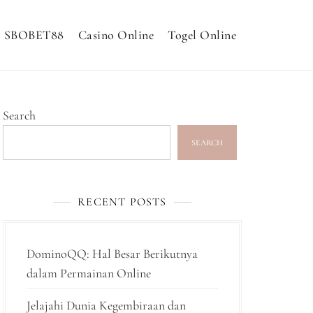
SBOBET88
Casino Online
Togel Online
ampang Menang
. Temukan cara terbaik untuk
Search
SEARCH
RECENT POSTS
DominoQQ: Hal Besar Berikutnya
dalam Permainan Online
Jelajahi Dunia Kegembiraan dan