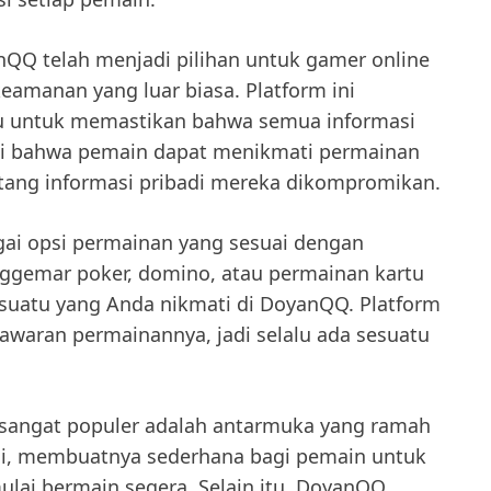
QQ telah menjadi pilihan untuk gamer online
amanan yang luar biasa. Platform ini
ru untuk memastikan bahwa semua informasi
ti bahwa pemain dapat menikmati permainan
ntang informasi pribadi mereka dikompromikan.
ai opsi permainan yang sesuai dengan
nggemar poker, domino, atau permainan kartu
suatu yang Anda nikmati di DoyanQQ. Platform
nawaran permainannya, jadi selalu ada sesuatu
sangat populer adalah antarmuka yang ramah
si, membuatnya sederhana bagi pemain untuk
ai bermain segera. Selain itu, DoyanQQ