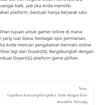
ngat baik, jadi jika Anda memiliki
kan platform, bantuan hanya berjarak satu
ihan tujuan untuk gamer online di mana-
yang luar biasa, berbagai opsi permainan,
ika Anda mencari pengalaman bermain online
lihat lagi dari DoyanQQ. Bergabunglah dengan
embuat DoyanQQ platform game pilihan
Next:
Lepaskan keterampilan poker Anda dengan fitur
i
mutakhir Suryaqq