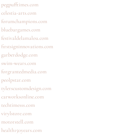
pegpufftimes.com
celestia-arts.com
forumchampions.com
bluebargames.com
festivaldelamalou.com
firstsigninnovations.com
garberdodge.com
swim-wears.com
forgrantedmedia.com
peolpstar.com
tylerscustomdesign.com
carworksonline.com
techtimesss.com
virylstore.com
motorstell.com
health150years.com