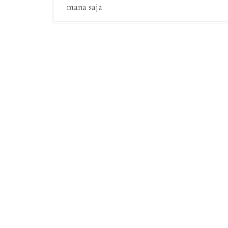
s
mana saja
t
n
a
v
i
g
a
t
i
o
n