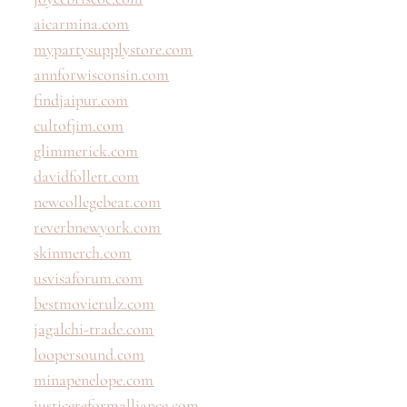
aicarmina.com
mypartysupplystore.com
annforwisconsin.com
findjaipur.com
cultofjim.com
glimmerick.com
davidfollett.com
newcollegebeat.com
reverbnewyork.com
skinmerch.com
usvisaforum.com
bestmovierulz.com
jagalchi-trade.com
loopersound.com
minapenelope.com
justicereformalliance.com