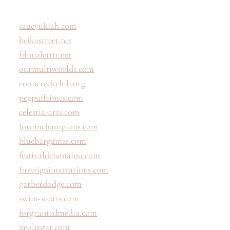
saucyukiah.com
beikastreet.net
filmizlettir.net
ourmultiworlds.com
cooncreekclub.org
pegpufftimes.com
celestia-arts.com
forumchampions.com
bluebargames.com
festivaldelamalou.com
firstsigninnovations.com
garberdodge.com
swim-wears.com
forgrantedmedia.com
peolpstar.com