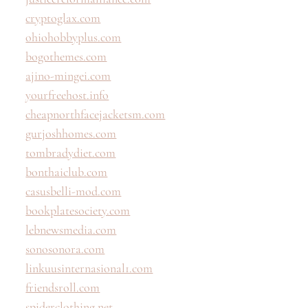
cryptoglax.com
ohiohobbyplus.com
bogothemes.com
ajino-mingei.com
yourfreehost.info
cheapnorthfacejacketsm.com
gurjoshhomes.com
tombradydiet.com
bonthaiclub.com
casusbelli-mod.com
bookplatesociety.com
lebnewsmedia.com
sonosonora.com
linkuusinternasional1.com
friendsroll.com
spiderclothing.net