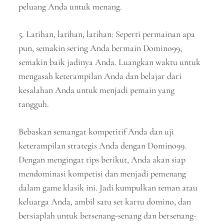
peluang Anda untuk menang.
5. Latihan, latihan, latihan: Seperti permainan apa
pun, semakin sering Anda bermain Domino99,
semakin baik jadinya Anda. Luangkan waktu untuk
mengasah keterampilan Anda dan belajar dari
kesalahan Anda untuk menjadi pemain yang
tangguh.
Bebaskan semangat kompetitif Anda dan uji
keterampilan strategis Anda dengan Domino99.
Dengan mengingat tips berikut, Anda akan siap
mendominasi kompetisi dan menjadi pemenang
dalam game klasik ini. Jadi kumpulkan teman atau
keluarga Anda, ambil satu set kartu domino, dan
bersiaplah untuk bersenang-senang dan bersenang-