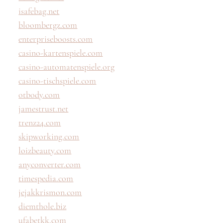
isafebag.net
bloombergz.com
enterpriseboosts.com
casino-kartenspiele.com
casino-automatenspiele.org
casino-tischspiele.com
otbody.com
jamestrust.net
trenz24.com
skipworking.com
loizbeauty.com
anyconverter.com
timespedia.com
jejakkrismon.com
diemthole.biz
ufabetkk.com