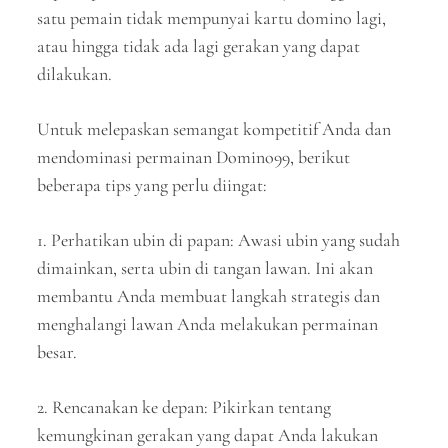
satu pemain tidak mempunyai kartu domino lagi,
atau hingga tidak ada lagi gerakan yang dapat
dilakukan.
Untuk melepaskan semangat kompetitif Anda dan
mendominasi permainan Domino99, berikut
beberapa tips yang perlu diingat:
1. Perhatikan ubin di papan: Awasi ubin yang sudah
dimainkan, serta ubin di tangan lawan. Ini akan
membantu Anda membuat langkah strategis dan
menghalangi lawan Anda melakukan permainan
besar.
2. Rencanakan ke depan: Pikirkan tentang
kemungkinan gerakan yang dapat Anda lakukan