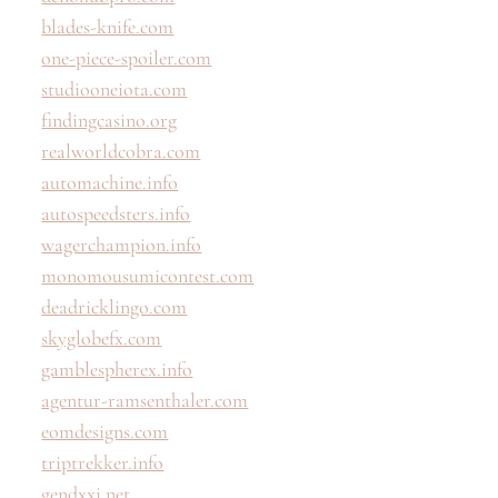
blades-knife.com
one-piece-spoiler.com
studiooneiota.com
findingcasino.org
realworldcobra.com
automachine.info
autospeedsters.info
wagerchampion.info
monomousumicontest.com
deadricklingo.com
skyglobefx.com
gamblespherex.info
agentur-ramsenthaler.com
eomdesigns.com
triptrekker.info
gendxxi.net