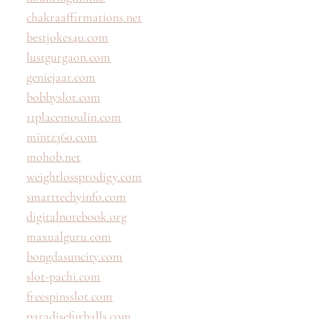
chakraaffirmations.net
bestjokes4u.com
lustgurgaon.com
geniejaar.com
bobbyslot.com
11placemoulin.com
mintz360.com
mohob.net
weightlossprodigy.com
smarttechyinfo.com
digitalnotebook.org
maxualguru.com
bongdasuncity.com
slot-pachi.com
freespinsslot.com
paradisefurballs.com