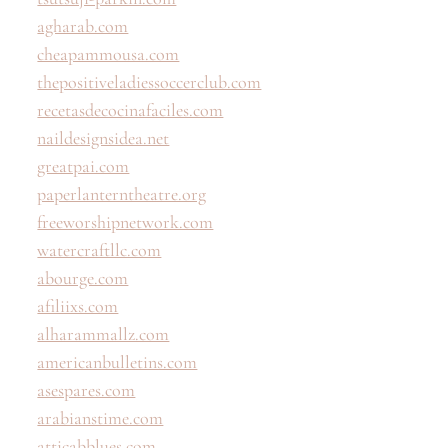
agharab.com
cheapammousa.com
thepositiveladiessoccerclub.com
recetasdecocinafaciles.com
naildesignsidea.net
greatpai.com
paperlanterntheatre.org
freeworshipnetwork.com
watercraftllc.com
abourge.com
afiliixs.com
alharammallz.com
americanbulletins.com
asespares.com
arabianstime.com
atticabblues.com