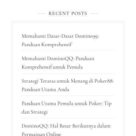
t
RECENT POSTS
i
o
n
Memahami Dasar-Dasar Domino99:
Panduan Komprehensif
Memahami DominoQQ: Panduan
Komprehensif untuk Pemula
Strategi Teratas untuk Menang di Poker88:
Panduan Utama Anda
Panduan Utama Pemula untuk Poker: Tip
dan Strategi
DominoQQ: Hal Besar Berikutnya dalam
Permainan Online