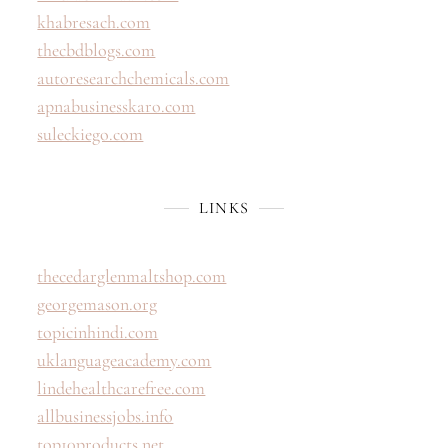
khabresach.com
thecbdblogs.com
autoresearchchemicals.com
apnabusinesskaro.com
suleckiego.com
LINKS
thecedarglenmaltshop.com
georgemason.org
topicinhindi.com
uklanguageacademy.com
lindehealthcarefree.com
allbusinessjobs.info
top10products.net