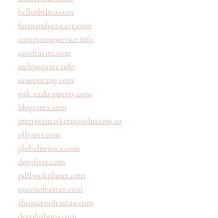
hellotbsbro.com
farmandpetscare.com
computingservice.info
caiofracini.com
techpositive.info
unseonrang.com
pak-urdu-poetry.com
blogcetra.com
internetmarketingsolutions.co
ollystvs.com
globalnewscx.com
dogslives.com
pdfbookplanet.com
queenofrattan.com
thequeenofrattan.com
denohubpro.com