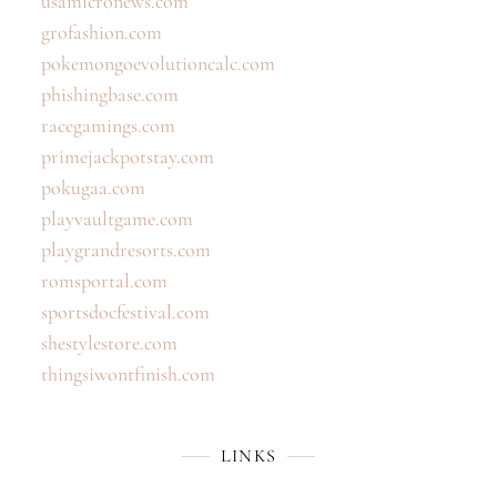
usamicronews.com
grofashion.com
pokemongoevolutioncalc.com
phishingbase.com
racegamings.com
primejackpotstay.com
pokugaa.com
playvaultgame.com
playgrandresorts.com
romsportal.com
sportsdocfestival.com
shestylestore.com
thingsiwontfinish.com
LINKS