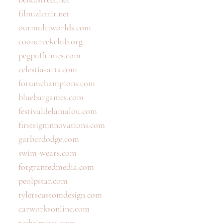
filmizlettir.net
ourmultiworlds.com
cooncreekclub.org
pegpufftimes.com
celestia-arts.com
forumchampions.com
bluebargames.com
festivaldelamalou.com
firstsigninnovations.com
garberdodge.com
swim-wears.com
forgrantedmedia.com
peolpstar.com
tylerscustomdesign.com
carworksonline.com
techtimesss.com