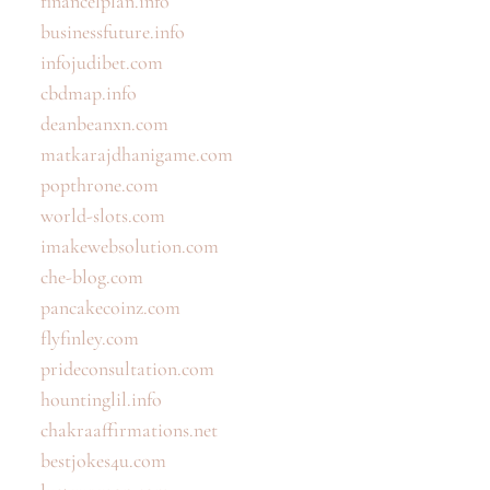
financelplan.info
businessfuture.info
infojudibet.com
cbdmap.info
deanbeanxn.com
matkarajdhanigame.com
popthrone.com
world-slots.com
imakewebsolution.com
che-blog.com
pancakecoinz.com
flyfinley.com
prideconsultation.com
hountinglil.info
chakraaffirmations.net
bestjokes4u.com