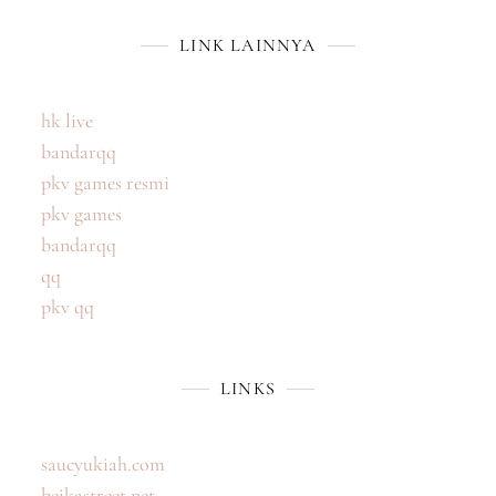
LINK LAINNYA
hk live
bandarqq
pkv games resmi
pkv games
bandarqq
qq
pkv qq
LINKS
saucyukiah.com
beikastreet.net