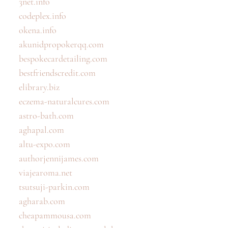
3net.info
codeplex.info
okena.info
akunidpropokerqq.com
bespokecardetailing.com
bestfriendscredit.com
elibrary.biz
eczema-naturalcures.com
astro-bath.com
aghapal.com
altu-expo.com
authorjennijames.com
viajearoma.net
tsutsuji-parkin.com
agharab.com
cheapammousa.com