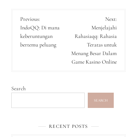
P
Previous:
Next:
IndoQQ: Di mana
Menjelajahi
o
keberuntungan
Rahasiaqq: Rahasia
s
bertemu peluang
Teratas untuk
t
Menang Besar Dalam
n
Game Kasino Online
a
v
Search
i
SEARCH
g
a
t
RECENT POSTS