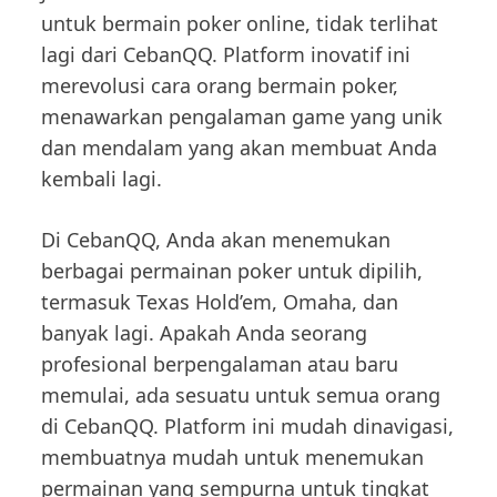
untuk bermain poker online, tidak terlihat
lagi dari CebanQQ. Platform inovatif ini
merevolusi cara orang bermain poker,
menawarkan pengalaman game yang unik
dan mendalam yang akan membuat Anda
kembali lagi.
Di CebanQQ, Anda akan menemukan
berbagai permainan poker untuk dipilih,
termasuk Texas Hold’em, Omaha, dan
banyak lagi. Apakah Anda seorang
profesional berpengalaman atau baru
memulai, ada sesuatu untuk semua orang
di CebanQQ. Platform ini mudah dinavigasi,
membuatnya mudah untuk menemukan
permainan yang sempurna untuk tingkat