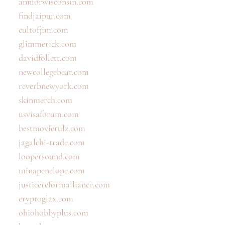
annforwisconsin.com
findjaipur.com
cultofjim.com
glimmerick.com
davidfollett.com
newcollegebeat.com
reverbnewyork.com
skinmerch.com
usvisaforum.com
bestmovierulz.com
jagalchi-trade.com
loopersound.com
minapenelope.com
justicereformalliance.com
cryptoglax.com
ohiohobbyplus.com