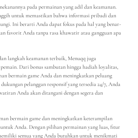
penekanannya pada permainan yang adil dan keamanan.
anggih untuk memastikan bahwa informasi pribadi dan
ungi. Ini berarti Anda dapat fokus pada hal yang benar-
an favorit Anda tanpa rasa khawatir atau gangguan apa
dan langkah keamanan terbaik, Menuqq juga
pemain. Dari bonus sambutan hingga hadiah loyalitas,
man bermain game Anda dan meningkatkan peluang
 dukungan pelanggan responsif yang tersedia 24/7, Anda
watiran Anda akan ditangani dengan segera dan
laman bermain game dan meningkatkan keterampilan
ntuk Anda. Dengan pilihan permainan yang luas, fitur
 memiliki semua yang Anda butuhkan untuk menikmati