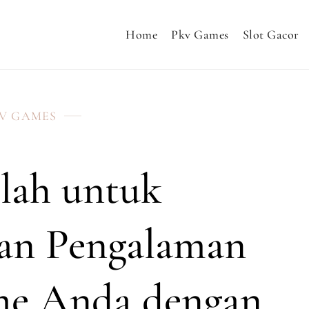
Home
Pkv Games
Slot Gacor
es Menang di Situs Judi Online Gampang M
kses menang di situs judi online gampang menang. Temukan car
besar.
V GAMES
plah untuk
an Pengalaman
e Anda dengan