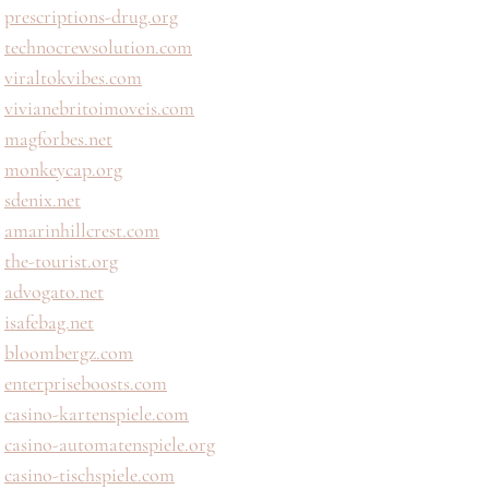
prescriptions-drug.org
technocrewsolution.com
viraltokvibes.com
vivianebritoimoveis.com
magforbes.net
monkeycap.org
sdenix.net
amarinhillcrest.com
the-tourist.org
advogato.net
isafebag.net
bloombergz.com
enterpriseboosts.com
casino-kartenspiele.com
casino-automatenspiele.org
casino-tischspiele.com