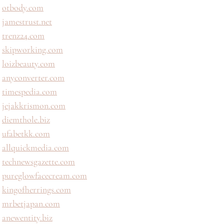
otbody.com
jamestrust.net
trenz24.com
skipworking.com
loizbeauty.com
anyconverter.com
timespedia.com
jejakkrismon.com
diemthole.biz
ufabetkk.com
allquickmedia.com
technewsgazette.com
pureglowfacecream.com
kingofherrings.com
mrbetjapan.com
anewentity.biz