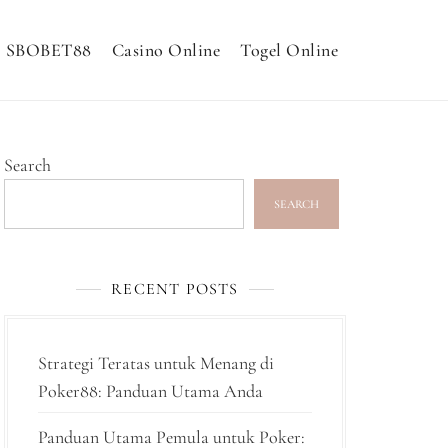
SBOBET88
Casino Online
Togel Online
enang
a terbaik untuk meningkatkan peluang menang Anda
Search
SEARCH
RECENT POSTS
Strategi Teratas untuk Menang di
Poker88: Panduan Utama Anda
Panduan Utama Pemula untuk Poker: