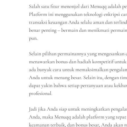
Salah satu fitur menonjol dari Menuqq adalah 
Platform ini menggunakan teknologi enkripsi c
transaksi keuangan Anda selalu aman dan terlind
benar penting – bermain dan menikmati permain
pun.
Selain pilihan permainannya yang mengesankan 
menawarkan bonus dan hadiah kompetitif untuk 
ada banyak cara untuk memaksimalkan pengala
Anda untuk menang besar. Selain itu, dengan tim
dapat yakin bahwa setiap pertanyaan atau kekha
profesional.
Jadi jika Anda siap untuk meningkatkan penga
Anda, maka Menuqq adalah platform yang tepat u
keamanan terbaik, dan bonus besar, Anda akan