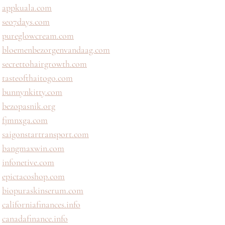
appkuala.com
seo7days.com
pureglowcream.com
bloemenbezorgenvandaag.com
secrettohairgrowth.com
tasteofthaitogo.com
bunnynkitty.com
bezopasnik.org
fjmnxga.com
saigonstartransport.com
bangmaxwin.com
infonetive.com
epictacoshop.com
biopuraskinserum.com
californiafinances.info
canadafinance.info