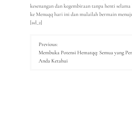
kesenangan dan kegembiraan tanpa henti selama 
ke Menuqq hari ini dan mulailah bermain menu
[ad_2]
P
Previous:
Membuka Potensi Hematqq: Semua yang Per
o
Anda Ketahui
s
t
n
a
v
i
g