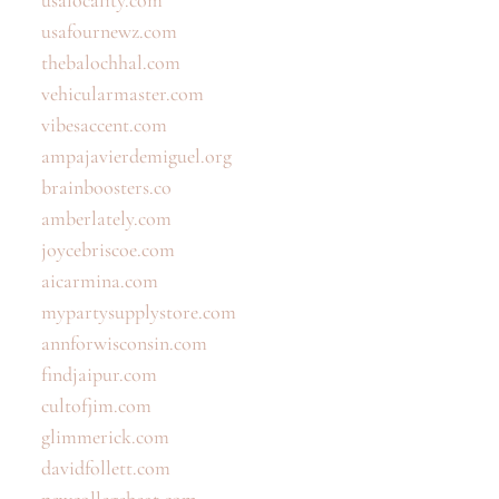
usalocality.com
usafournewz.com
thebalochhal.com
vehicularmaster.com
vibesaccent.com
ampajavierdemiguel.org
brainboosters.co
amberlately.com
joycebriscoe.com
aicarmina.com
mypartysupplystore.com
annforwisconsin.com
findjaipur.com
cultofjim.com
glimmerick.com
davidfollett.com