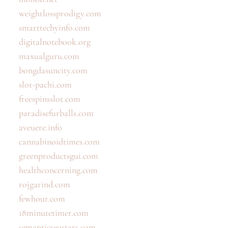
weightlossprodigy.com
smarttechyinfo.com
digitalnotebook.org
maxualguru.com
bongdasuncity.com
slot-pachi.com
freespinsslot.com
paradisefurballs.com
aveuere.info
cannabinoidtimes.com
greenproductsgui.com
healthconcerning.com
rojgarind.com
fewhour.com
18minutetimer.com
semanticseostars.com