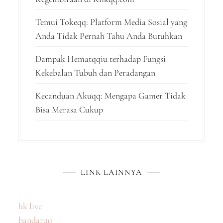
Temui Tokeqq: Platform Media Sosial yang
Anda Tidak Pernah Tahu Anda Butuhkan
Dampak Hematqqiu terhadap Fungsi
Kekebalan Tubuh dan Peradangan
Kecanduan Akuqq: Mengapa Gamer Tidak
Bisa Merasa Cukup
LINK LAINNYA
hk live
bandarqq