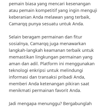
pemain biasa yang mencari kesenangan
atau pemain kompetitif yang ingin menguji
keberanian Anda melawan yang terbaik,
Camarqq punya sesuatu untuk Anda.
Selain beragam permainan dan fitur
sosialnya, Camarqq juga menawarkan
langkah-langkah keamanan terbaik untuk
memastikan lingkungan permainan yang
aman dan adil. Platform ini menggunakan
teknologi enkripsi untuk melindungi
informasi dan transaksi pribadi Anda,
memberi Anda ketenangan pikiran saat
menikmati permainan favorit Anda.
Jadi mengapa menunggu? Bergabunglah