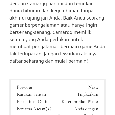
dengan Camarqq hari ini dan temukan
dunia hiburan dan kegembiraan tanpa
akhir di ujung jari Anda. Baik Anda seorang
gamer berpengalaman atau hanya ingin
bersenang-senang, Camarqq memiliki
semua yang Anda perlukan untuk
membuat pengalaman bermain game Anda
tak terlupakan. Jangan lewatkan aksinya –
daftar sekarang dan mulai bermain!
P
Previous:
Next:
Rasakan Sensasi
Tingkatkan
o
Permainan Online
Keterampilan Piano
s
bersama AseanQQ
Anda dengan
t