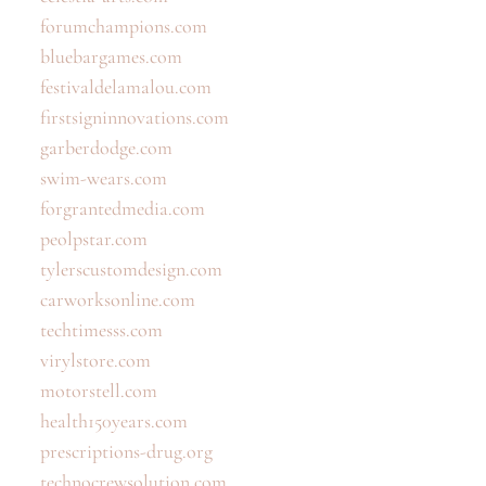
forumchampions.com
bluebargames.com
festivaldelamalou.com
firstsigninnovations.com
garberdodge.com
swim-wears.com
forgrantedmedia.com
peolpstar.com
tylerscustomdesign.com
carworksonline.com
techtimesss.com
virylstore.com
motorstell.com
health150years.com
prescriptions-drug.org
technocrewsolution.com