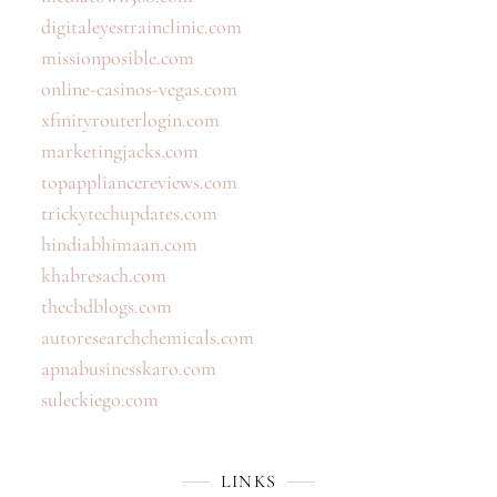
digitaleyestrainclinic.com
missionposible.com
online-casinos-vegas.com
xfinityrouterlogin.com
marketingjacks.com
topappliancereviews.com
trickytechupdates.com
hindiabhimaan.com
khabresach.com
thecbdblogs.com
autoresearchchemicals.com
apnabusinesskaro.com
suleckiego.com
LINKS