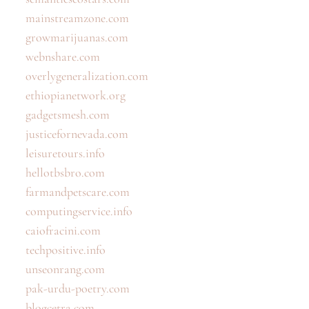
mainstreamzone.com
growmarijuanas.com
webnshare.com
overlygeneralization.com
ethiopianetwork.org
gadgetsmesh.com
justicefornevada.com
leisuretours.info
hellotbsbro.com
farmandpetscare.com
computingservice.info
caiofracini.com
techpositive.info
unseonrang.com
pak-urdu-poetry.com
blogcetra.com