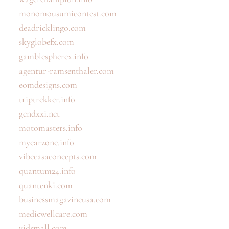
monomousumicontest.com
deadricklingo.com
skyglobefx.com
gamblespherex.info
agentur-ramsenthaler.com
eomdesigns.com
triptrekker.info
gendxxi.net
motomasters.info
mycarzone.info
vibecasaconcepts.com
quantum24.info
quantenki.com
businessmagazineusa.com
medicwellcare.com
vidsmall.com