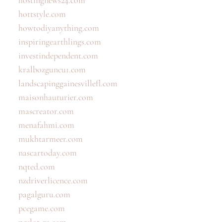
hostingnews24.com
hottstyle.com
howtodiyanything.com
inspiringearthlings.com
investindependent.com
kralbozguncu1.com
landscapinggainesvillefl.com
maisonhauturier.com
mascreator.com
menafahmi.com
mukhtarmeer.com
nascartoday.com
nqted.com
nzdriverlicence.com
pagalguru.com
pcegame.com