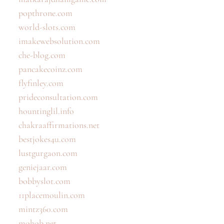
popthrone.com
world-slots.com
imakewebsolution.com
che-blog.com
pancakecoinz.com
flyfinley.com
prideconsultation.com
hountinglil.info
chakraaffirmations.net
bestjokes4u.com
lustgurgaon.com
geniejaar.com
bobbyslot.com
11placemoulin.com
mintz360.com
mohob.net