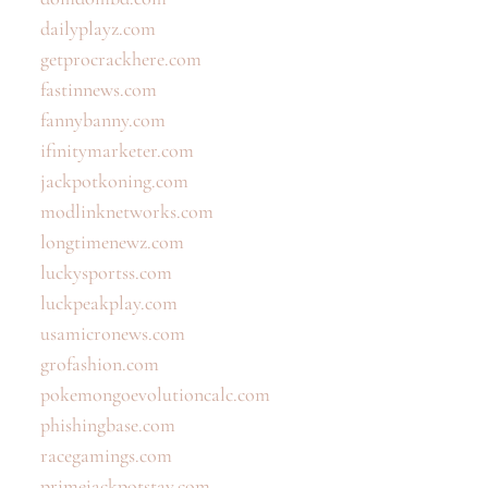
dailyplayz.com
getprocrackhere.com
fastinnews.com
fannybanny.com
ifinitymarketer.com
jackpotkoning.com
modlinknetworks.com
longtimenewz.com
luckysportss.com
luckpeakplay.com
usamicronews.com
grofashion.com
pokemongoevolutioncalc.com
phishingbase.com
racegamings.com
primejackpotstay.com