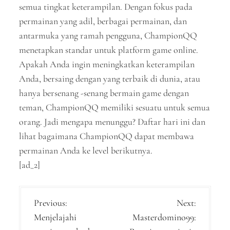
semua tingkat keterampilan. Dengan fokus pada
permainan yang adil, berbagai permainan, dan
antarmuka yang ramah pengguna, ChampionQQ
menetapkan standar untuk platform game online.
Apakah Anda ingin meningkatkan keterampilan
Anda, bersaing dengan yang terbaik di dunia, atau
hanya bersenang -senang bermain game dengan
teman, ChampionQQ memiliki sesuatu untuk semua
orang. Jadi mengapa menunggu? Daftar hari ini dan
lihat bagaimana ChampionQQ dapat membawa
permainan Anda ke level berikutnya.
[ad_2]
P
Previous:
Next:
Menjelajahi
Masterdomino99:
o