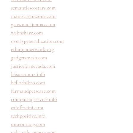
semanticseostars.com
mainstreamzone.com
growmarijuanas.com
webnshare.com
overlygeneralization.com
ethiopianetwork.org
gadgetsmesh.com
justicefornevada.com
leisuretours.info
hellotbsbro.com
farmandpetscare.com
computingservice.info
caiofracini.com
techpositive.info
unseonrang.com
pak-urdu-poetry.com