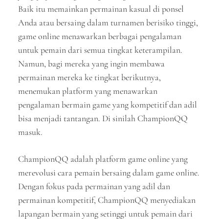
Baik itu memainkan permainan kasual di ponsel
Anda atau bersaing dalam turnamen berisiko tinggi,
game online menawarkan berbagai pengalaman
untuk pemain dari semua tingkat keterampilan.
Namun, bagi mereka yang ingin membawa
permainan mereka ke tingkat berikutnya,
menemukan platform yang menawarkan
pengalaman bermain game yang kompetitif dan adil
bisa menjadi tantangan. Di sinilah ChampionQQ
masuk.
ChampionQQ adalah platform game online yang
merevolusi cara pemain bersaing dalam game online.
Dengan fokus pada permainan yang adil dan
permainan kompetitif, ChampionQQ menyediakan
lapangan bermain yang setinggi untuk pemain dari