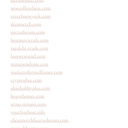
davidfollett.com
newcollegebeat.com
reverbnewyork.com
skinmerch.com
usvisaforum.com
bestmovierulz.com
jagalchi-trade.com
loopersound.com
minapenelope.com
justicereformalliance.com
cryptoglax.com
ohiohobbyplus.com
bogothemes.com
ajino-mingei.com
yourfreehost.info
cheapnorthfacejacketsm.com