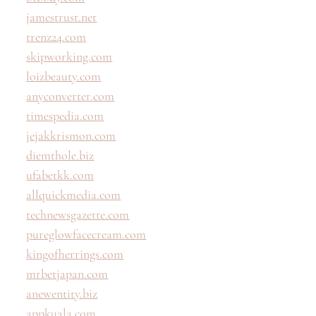
jamestrust.net
trenz24.com
skipworking.com
loizbeauty.com
anyconverter.com
timespedia.com
jejakkrismon.com
diemthole.biz
ufabetkk.com
allquickmedia.com
technewsgazette.com
pureglowfacecream.com
kingofherrings.com
mrbetjapan.com
anewentity.biz
appkuala.com