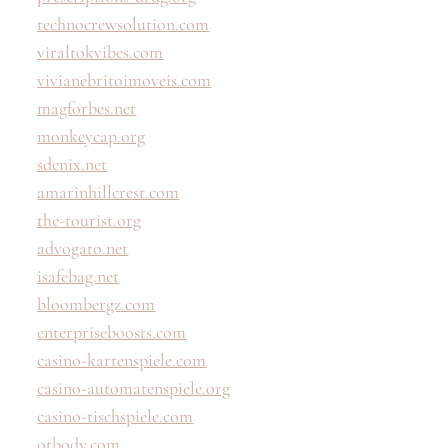
technocrewsolution.com
viraltokvibes.com
vivianebritoimoveis.com
magforbes.net
monkeycap.org
sdenix.net
amarinhillcrest.com
the-tourist.org
advogato.net
isafebag.net
bloombergz.com
enterpriseboosts.com
casino-kartenspiele.com
casino-automatenspiele.org
casino-tischspiele.com
otbody.com