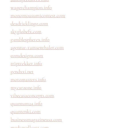
wagerchampion.info
monomousumicontest.com
deadricklingo.com
skyglobefx.com
gamblespherex.info
agentur-ramsenthaler.com
eomdesigns.com
triptrekker.info
gendxxi.net
motomasters.info
mycarzone.info
vibecasaconcepts.com
quantum24.info
quantenki.com
businessmagazineusa.com
medicwellcare.com