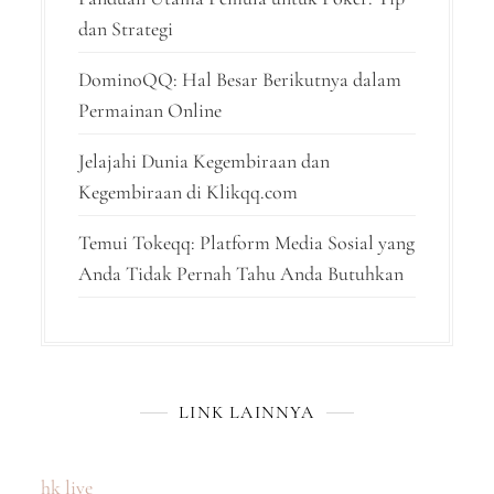
dan Strategi
DominoQQ: Hal Besar Berikutnya dalam
Permainan Online
Jelajahi Dunia Kegembiraan dan
Kegembiraan di Klikqq.com
Temui Tokeqq: Platform Media Sosial yang
Anda Tidak Pernah Tahu Anda Butuhkan
LINK LAINNYA
hk live