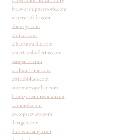
paperlanterntheatre.org
freeworshipnetwork.com
watercraftllc.com
abourge.com
afiliixs.com
alharammallz.com
americanbulletins.com
asespares.com
arabianstime.com
atticabblues.com
autometropolist.com
beautycreamreview.com
coinmoh.com
cyclopsreview.com
dattgen.com
didoivatnang.com