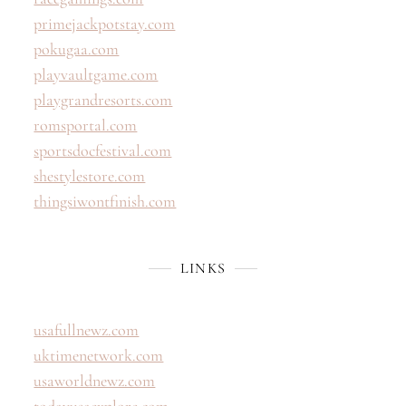
primejackpotstay.com
pokugaa.com
playvaultgame.com
playgrandresorts.com
romsportal.com
sportsdocfestival.com
shestylestore.com
thingsiwontfinish.com
LINKS
usafullnewz.com
uktimenetwork.com
usaworldnewz.com