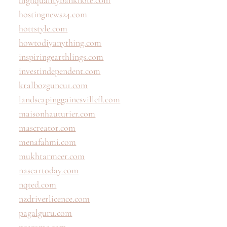
highqualitybanknote.com
hostingnews24.com
hottstyle.com
howtodiyanything.com
inspiringearthlings.com
investindependent.com
kralbozguncu1.com
landscapinggainesvillefl.com
maisonhauturier.com
mascreator.com
menafahmi.com
mukhtarmeer.com
nascartoday.com
nqted.com
nzdriverlicence.com
pagalguru.com