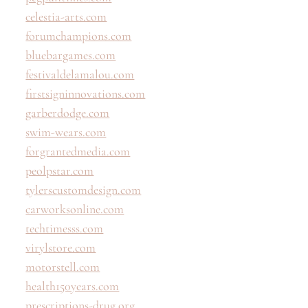
celestia-arts.com
forumchampions.com
bluebargames.com
festivaldelamalou.com
firstsigninnovations.com
garberdodge.com
swim-wears.com
forgrantedmedia.com
peolpstar.com
tylerscustomdesign.com
carworksonline.com
techtimesss.com
virylstore.com
motorstell.com
health150years.com
prescriptions-drug.org