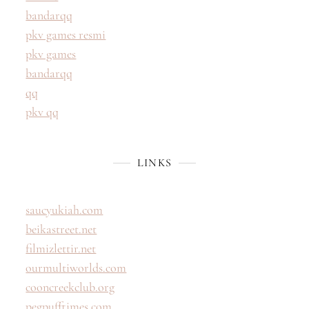
bandarqq
pkv games resmi
pkv games
bandarqq
qq
pkv qq
LINKS
saucyukiah.com
beikastreet.net
filmizlettir.net
ourmultiworlds.com
cooncreekclub.org
pegpufftimes.com