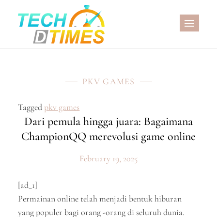
Skip
to
Strategi Sukses
Pelajari strategi sukses
content
Menang di Situs
menang di situs judi online
Judi Online
gampang menang.
Gampang Menang
Temukan cara terbaik
PKV GAMES
untuk meningkatkan
peluang menang Anda dan
Tagged
pkv games
raih kemenangan besar.
Dari pemula hingga juara: Bagaimana
ChampionQQ merevolusi game online
February 19, 2025
[ad_1]
Permainan online telah menjadi bentuk hiburan
yang populer bagi orang -orang di seluruh dunia.