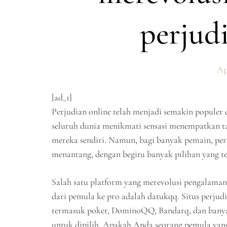
perjud
Ap
[ad_1]
Perjudian online telah menjadi semakin populer 
seluruh dunia menikmati sensasi menempatkan 
mereka sendiri. Namun, bagi banyak pemain, per
menantang, dengan begitu banyak pilihan yang te
Salah satu platform yang merevolusi pengalama
dari pemula ke pro adalah datukqq. Situs perju
termasuk poker, DominoQQ, Bandarq, dan banyak
untuk dipilih. Apakah Anda seorang pemula yang