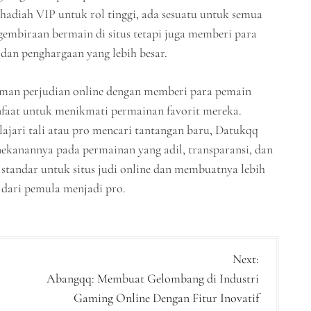
hadiah VIP untuk rol tinggi, ada sesuatu untuk semua
embiraan bermain di situs tetapi juga memberi para
an penghargaan yang lebih besar.
aman perjudian online dengan memberi para pemain
nfaat untuk menikmati permainan favorit mereka.
jari tali atau pro mencari tantangan baru, Datukqq
ekanannya pada permainan yang adil, transparansi, dan
tandar untuk situs judi online dan membuatnya lebih
dari pemula menjadi pro.
Next:
Abangqq: Membuat Gelombang di Industri
Gaming Online Dengan Fitur Inovatif