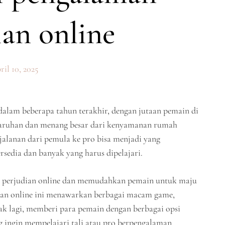
ian online
ril 10, 2025
dalam beberapa tahun terakhir, dengan jutaan pemain di
taruhan dan menang besar dari kenyamanan rumah
jalanan dari pemula ke pro bisa menjadi yang
rsedia dan banyak yang harus dipelajari.
n perjudian online dan memudahkan pemain untuk maju
dian online ini menawarkan berbagai macam game,
 lagi, memberi para pemain dengan berbagai opsi
 ingin mempelajari tali atau pro berpengalaman