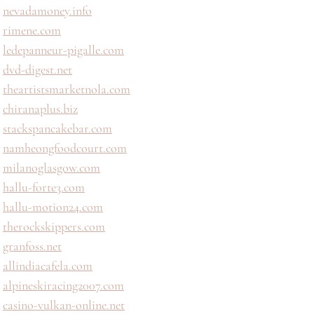
nevadamoney.info
rimene.com
ledepanneur-pigalle.com
dvd-digest.net
theartistsmarketnola.com
chiranaplus.biz
stackspancakebar.com
namheongfoodcourt.com
milanoglasgow.com
hallu-forte3.com
hallu-motion24.com
therockskippers.com
granfoss.net
allindiacafela.com
alpineskiracing2007.com
casino-vulkan-online.net