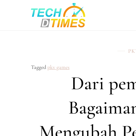
Skip
to
Strategi Suks
Pelajari strategi su
content
dan raih kemenangan 
PK
Tagged
pkv games
Dari pem
Bagaima
Mengubah Pe