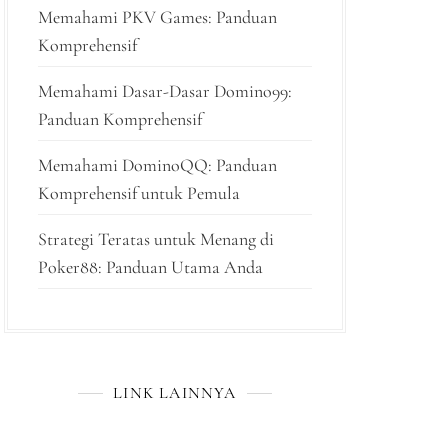
Memahami PKV Games: Panduan
Komprehensif
Memahami Dasar-Dasar Domino99:
Panduan Komprehensif
Memahami DominoQQ: Panduan
Komprehensif untuk Pemula
Strategi Teratas untuk Menang di
Poker88: Panduan Utama Anda
LINK LAINNYA