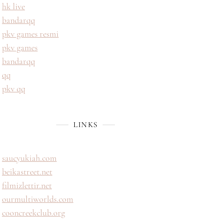
hk live
bandarqq
pkv games resmi
pkv games
bandarqq
qq
pkv qq
LINKS
saucyukiah.com
beikastreet.net
filmizlettir.net
ourmultiworlds.com
cooncreekclub.org