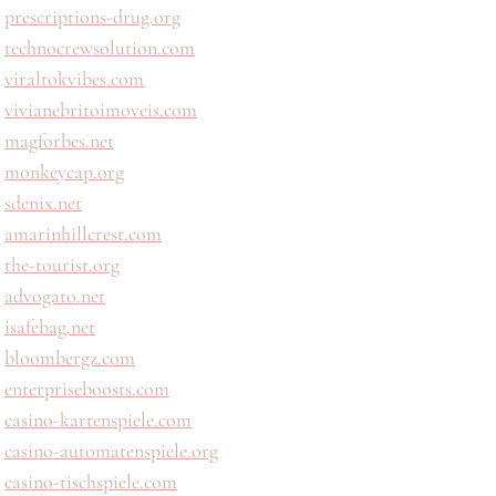
prescriptions-drug.org
technocrewsolution.com
viraltokvibes.com
vivianebritoimoveis.com
magforbes.net
monkeycap.org
sdenix.net
amarinhillcrest.com
the-tourist.org
advogato.net
isafebag.net
bloombergz.com
enterpriseboosts.com
casino-kartenspiele.com
casino-automatenspiele.org
casino-tischspiele.com