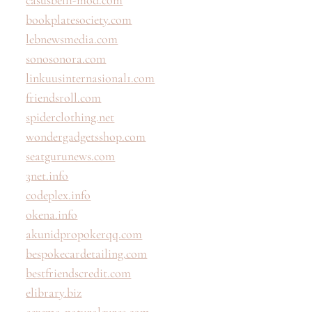
casusbelli-mod.com
bookplatesociety.com
lebnewsmedia.com
sonosonora.com
linkuusinternasional1.com
friendsroll.com
spiderclothing.net
wondergadgetsshop.com
seatgurunews.com
3net.info
codeplex.info
okena.info
akunidpropokerqq.com
bespokecardetailing.com
bestfriendscredit.com
elibrary.biz