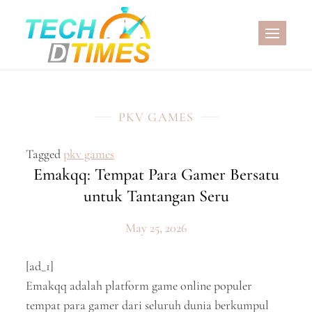
Skip
to
Strategi Sukses
Pelajari strategi sukses
content
Menang di Situs
menang di situs judi online
Judi Online
gampang menang.
Gampang Menang
Temukan cara terbaik
PKV GAMES
untuk meningkatkan
peluang menang Anda dan
Tagged
pkv games
raih kemenangan besar.
Emakqq: Tempat Para Gamer Bersatu
untuk Tantangan Seru
May 25, 2026
[ad_1]
Emakqq adalah platform game online populer
tempat para gamer dari seluruh dunia berkumpul