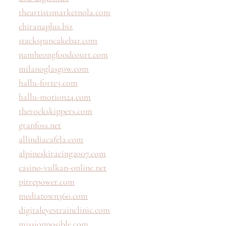
theartistsmarketnola.com
chiranaplus.biz
stackspancakebar.com
namheongfoodcourt.com
milanoglasgow.com
hallu-forte3.com
hallu-motion24.com
therockskippers.com
granfoss.net
allindiacafela.com
alpineskiracing2007.com
casino-vulkan-online.net
pitrepower.com
mediatown360.com
digitaleyestrainclinic.com
missionposible.com