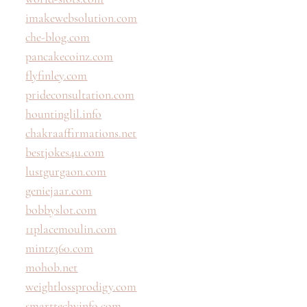
imakewebsolution.com
che-blog.com
pancakecoinz.com
flyfinley.com
prideconsultation.com
hountinglil.info
chakraaffirmations.net
bestjokes4u.com
lustgurgaon.com
geniejaar.com
bobbyslot.com
11placemoulin.com
mintz360.com
mohob.net
weightlossprodigy.com
smarttechyinfo.com