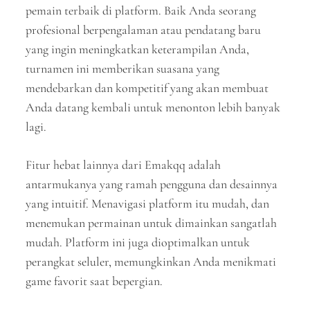
pemain terbaik di platform. Baik Anda seorang
profesional berpengalaman atau pendatang baru
yang ingin meningkatkan keterampilan Anda,
turnamen ini memberikan suasana yang
mendebarkan dan kompetitif yang akan membuat
Anda datang kembali untuk menonton lebih banyak
lagi.
Fitur hebat lainnya dari Emakqq adalah
antarmukanya yang ramah pengguna dan desainnya
yang intuitif. Menavigasi platform itu mudah, dan
menemukan permainan untuk dimainkan sangatlah
mudah. Platform ini juga dioptimalkan untuk
perangkat seluler, memungkinkan Anda menikmati
game favorit saat bepergian.