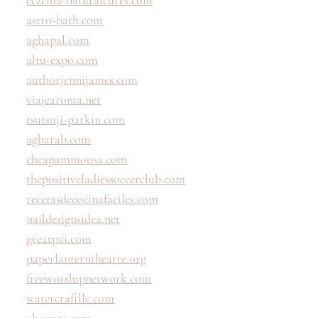
eczema-naturalcures.com
astro-bath.com
aghapal.com
altu-expo.com
authorjennijames.com
viajearoma.net
tsutsuji-parkin.com
agharab.com
cheapammousa.com
thepositiveladiessoccerclub.com
recetasdecocinafaciles.com
naildesignsidea.net
greatpai.com
paperlanterntheatre.org
freeworshipnetwork.com
watercraftllc.com