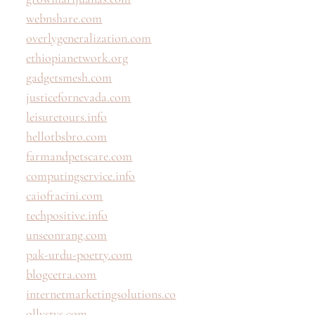
webnshare.com
overlygeneralization.com
ethiopianetwork.org
gadgetsmesh.com
justicefornevada.com
leisuretours.info
hellotbsbro.com
farmandpetscare.com
computingservice.info
caiofracini.com
techpositive.info
unseonrang.com
pak-urdu-poetry.com
blogcetra.com
internetmarketingsolutions.co
ollystvs.com