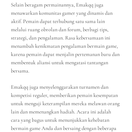
Selain beragam permainannya, Emakqq juga
menawarkan komunitas gamer yang dinamis dan
aktif. Pemain dapat terhubung satu sama lain
melalui ruang obrolan dan forum, berbagi tips,
strategi, dan pengalaman. Rasa kebersamaan ini
menambah kenikmatan pengalaman bermain game,
karena pemain dapat menjalin pertemanan baru dan
membentuk aliansi untuk mengatasi tantangan
bersama.
Emakqq juga menyelenggarakan turnamen dan
kompetisi reguler, memberikan pemain kesempatan
untuk menguji keterampilan mereka melawan orang
lain dan memenangkan hadiah. Acara ini adalah
cara yang bagus untuk menunjukkan kehebatan
bermain game Anda dan bersaing dengan beberapa