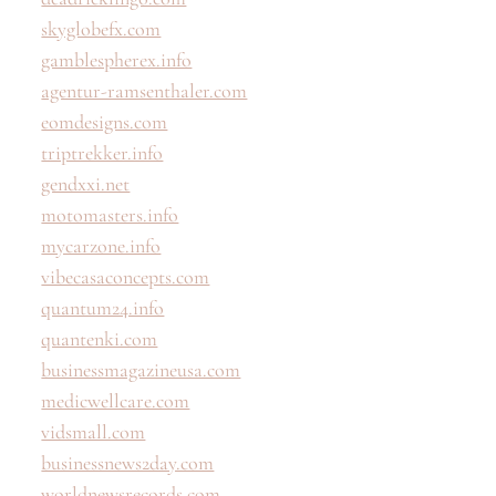
skyglobefx.com
gamblespherex.info
agentur-ramsenthaler.com
eomdesigns.com
triptrekker.info
gendxxi.net
motomasters.info
mycarzone.info
vibecasaconcepts.com
quantum24.info
quantenki.com
businessmagazineusa.com
medicwellcare.com
vidsmall.com
businessnews2day.com
worldnewsrecords.com