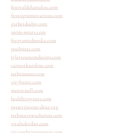
festivaldelamalou.com
firstsigninnovations.com
garberdodge.com
swim-wears.com
forgrantedmedia.com
peolpstar.com
tylerscustomdesign.com
carworksonline.com
techtimesss.com
virylstore.com
motorstell.com
health150years.com
prescriptions-drug.org
technocrewsolution.com
viraltokvibes.com
vivianebritoimoveis.com