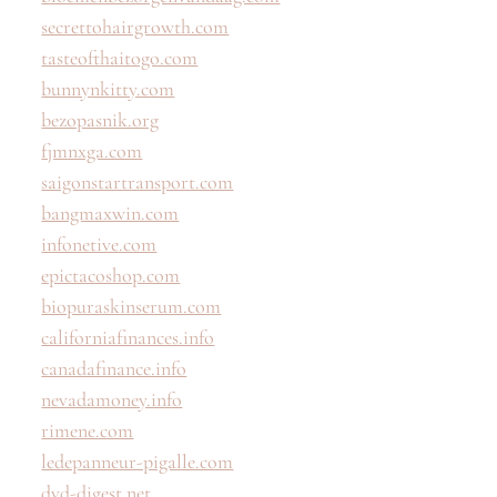
secrettohairgrowth.com
tasteofthaitogo.com
bunnynkitty.com
bezopasnik.org
fjmnxga.com
saigonstartransport.com
bangmaxwin.com
infonetive.com
epictacoshop.com
biopuraskinserum.com
californiafinances.info
canadafinance.info
nevadamoney.info
rimene.com
ledepanneur-pigalle.com
dvd-digest.net