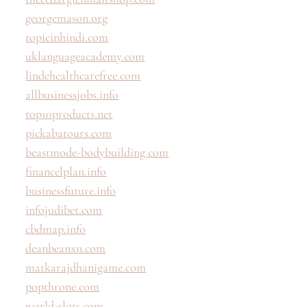
georgemason.org
topicinhindi.com
uklanguageacademy.com
lindehealthcarefree.com
allbusinessjobs.info
top10products.net
pickabatours.com
beastmode-bodybuilding.com
financelplan.info
businessfuture.info
infojudibet.com
cbdmap.info
deanbeanxn.com
matkarajdhanigame.com
popthrone.com
world-slots.com