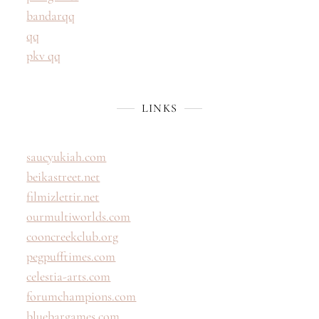
bandarqq
qq
pkv qq
LINKS
saucyukiah.com
beikastreet.net
filmizlettir.net
ourmultiworlds.com
cooncreekclub.org
pegpufftimes.com
celestia-arts.com
forumchampions.com
bluebargames.com