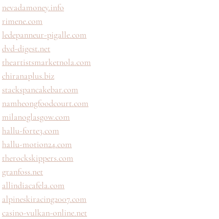
nevadamoney.info
rimene.com
ledepanneur-pigalle.com
dvd-digest.net
theartistsmarketnola.com
chiranaplus.biz
stackspancakebar.com
namheongfoodcourt.com
milanoglasgow.com
hallu-forte3.com
hallu-motion24.com
therockskippers.com
granfoss.net
allindiacafela.com
alpineskiracing2007.com
casino-vulkan-online.net