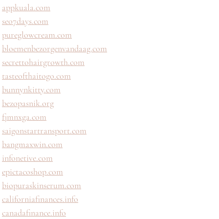
appkuala.com
seo7days.com
pureglowcream.com
bloemenbezorgenvandaag.com
secrettohairgrowth.com
tasteofthaitogo.com
bunnynkitty.com
bezopasnik.org
fjmnxga.com
saigonstartransport.com
bangmaxwin.com
infonetive.com
epictacoshop.com
biopuraskinserum.com
californiafinances.info
canadafinance.info