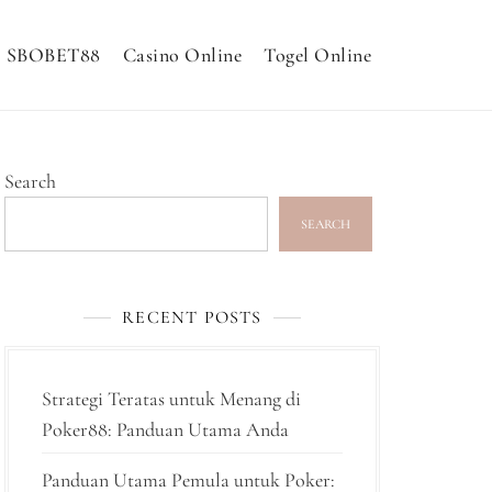
SBOBET88
Casino Online
Togel Online
enang
a terbaik untuk meningkatkan peluang menang Anda
Search
SEARCH
RECENT POSTS
Strategi Teratas untuk Menang di
Poker88: Panduan Utama Anda
Panduan Utama Pemula untuk Poker: