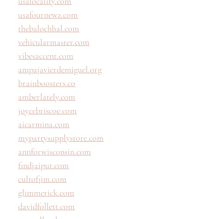
usalocality.com
usafournewz.com
thebalochhal.com
vehicularmaster.com
vibesaccent.com
ampajavierdemiguel.org
brainboosters.co
amberlately.com
joycebriscoe.com
aicarmina.com
mypartysupplystore.com
annforwisconsin.com
findjaipur.com
cultofjim.com
glimmerick.com
davidfollett.com