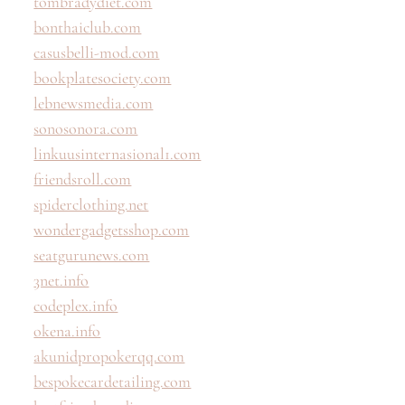
tombradydiet.com
bonthaiclub.com
casusbelli-mod.com
bookplatesociety.com
lebnewsmedia.com
sonosonora.com
linkuusinternasional1.com
friendsroll.com
spiderclothing.net
wondergadgetsshop.com
seatgurunews.com
3net.info
codeplex.info
okena.info
akunidpropokerqq.com
bespokecardetailing.com