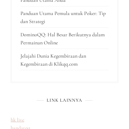
Panduan Utama Anda
Panduan Utama Pemula untuk Poker: Tip
dan Strategi
DominoQQ: Hal Besar Berikutnya dalam
Permainan Online
Jelajahi Dunia Kegembiraan dan
Kegembiraan di Klikqq.com
LINK LAINNYA
hk live
bandarqq