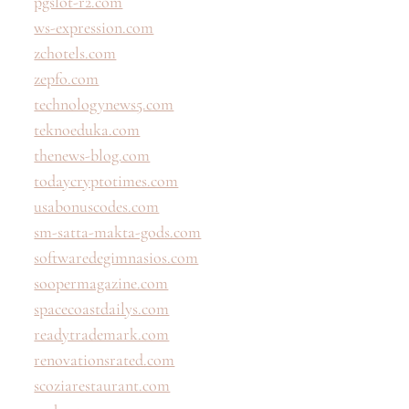
pgslot-r2.com
ws-expression.com
zchotels.com
zepfo.com
technologynews5.com
teknoeduka.com
thenews-blog.com
todaycryptotimes.com
usabonuscodes.com
sm-satta-makta-gods.com
softwaredegimnasios.com
soopermagazine.com
spacecoastdailys.com
readytrademark.com
renovationsrated.com
scoziarestaurant.com