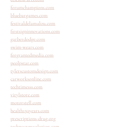
forumchampions.com
bluebargames.com
festivaldelamalou.com
firstsigninnovations.com
garberdodge.com
swim-wears.com
forgrantedmedia.com
peolpstar.com
tylerscustomdesign.com
carworksonline.com
techtimesss.com
virylstore.com
motorstell.com
health150years.com
prescriptions-drug.org
technocrewsolution.com