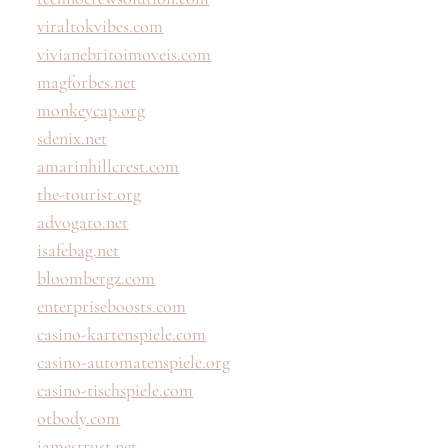
viraltokvibes.com
vivianebritoimoveis.com
magforbes.net
monkeycap.org
sdenix.net
amarinhillcrest.com
the-tourist.org
advogato.net
isafebag.net
bloombergz.com
enterpriseboosts.com
casino-kartenspiele.com
casino-automatenspiele.org
casino-tischspiele.com
otbody.com
jamestrust.net