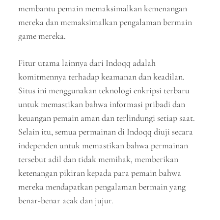
membantu pemain memaksimalkan kemenangan
mereka dan memaksimalkan pengalaman bermain
game mereka.
Fitur utama lainnya dari Indoqq adalah
komitmennya terhadap keamanan dan keadilan.
Situs ini menggunakan teknologi enkripsi terbaru
untuk memastikan bahwa informasi pribadi dan
keuangan pemain aman dan terlindungi setiap saat.
Selain itu, semua permainan di Indoqq diuji secara
independen untuk memastikan bahwa permainan
tersebut adil dan tidak memihak, memberikan
ketenangan pikiran kepada para pemain bahwa
mereka mendapatkan pengalaman bermain yang
benar-benar acak dan jujur.