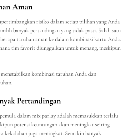
uhan Aman
pertimbangkan risiko dalam setiap pilihan yang Anda
milih banyak pertandingan yang tidak pasti. Salah satu
eberapa taruhan aman ke dalam kombinasi kartu Anda.
mana tim favorit diunggulkan untuk menang, meskipun
menstabilkan kombinasi taruhan Anda dan
ruhan.
nyak Pertandingan
 pemula dalam mix parlay adalah memasukkan terlalu
kipun potensi keuntungan akan meningkat seiring
ko kekalahan juga meningkat. Semakin banyak