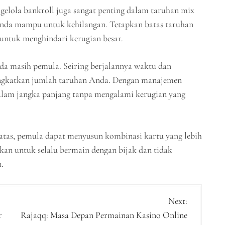
gelola bankroll juga sangat penting dalam taruhan mix
 Anda mampu untuk kehilangan. Tetapkan batas taruhan
 untuk menghindari kerugian besar.
nda masih pemula. Seiring berjalannya waktu dan
gkatkan jumlah taruhan Anda. Dengan manajemen
dalam jangka panjang tanpa mengalami kerugian yang
as, pemula dapat menyusun kombinasi kartu yang lebih
ikan untuk selalu bermain dengan bijak dan tidak
.
Next:
r
Rajaqq: Masa Depan Permainan Kasino Online