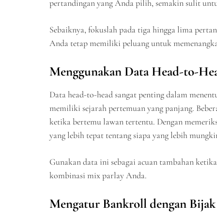
pertandingan yang Anda pilih, semakin sulit un
Sebaiknya, fokuslah pada tiga hingga lima pertan
Anda tetap memiliki peluang untuk memenangkan 
Menggunakan Data Head-to-He
Data head-to-head sangat penting dalam menentu
memiliki sejarah pertemuan yang panjang. Bebe
ketika bertemu lawan tertentu. Dengan memerik
yang lebih tepat tentang siapa yang lebih mung
Gunakan data ini sebagai acuan tambahan ketik
kombinasi mix parlay Anda.
Mengatur Bankroll dengan Bijak