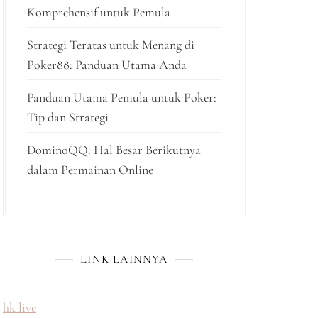
Komprehensif untuk Pemula
Strategi Teratas untuk Menang di
Poker88: Panduan Utama Anda
Panduan Utama Pemula untuk Poker:
Tip dan Strategi
DominoQQ: Hal Besar Berikutnya
dalam Permainan Online
LINK LAINNYA
hk live