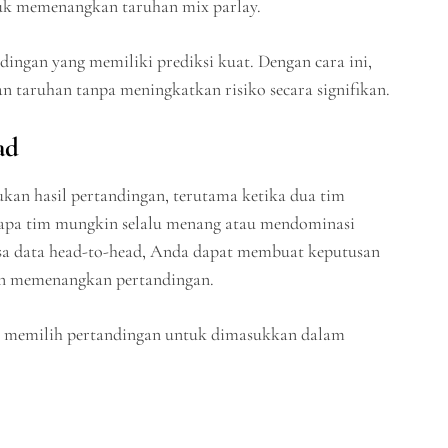
tuk memenangkan taruhan mix parlay.
dingan yang memiliki prediksi kuat. Dengan cara ini,
taruhan tanpa meningkatkan risiko secara signifikan.
ad
kan hasil pertandingan, terutama ketika dua tim
rapa tim mungkin selalu menang atau mendominasi
sa data head-to-head, Anda dapat membuat keputusan
kin memenangkan pertandingan.
a memilih pertandingan untuk dimasukkan dalam