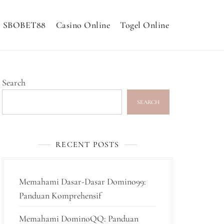
SBOBET88
Casino Online
Togel Online
enang
a terbaik untuk meningkatkan peluang menang Anda
Search
SEARCH
RECENT POSTS
Memahami Dasar-Dasar Domino99:
Panduan Komprehensif
Memahami DominoQQ: Panduan