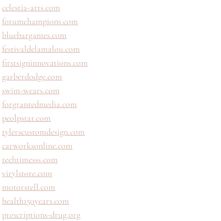
celestia-arts.com
forumchampions.com
bluebargames.com
festivaldelamalou.com
firstsigninnovations.com
garberdodge.com
swim-wears.com
forgrantedmedia.com
peolpstar.com
tylerscustomdesign.com
carworksonline.com
techtimesss.com
virylstore.com
motorstell.com
health150years.com
prescriptions-drug.org