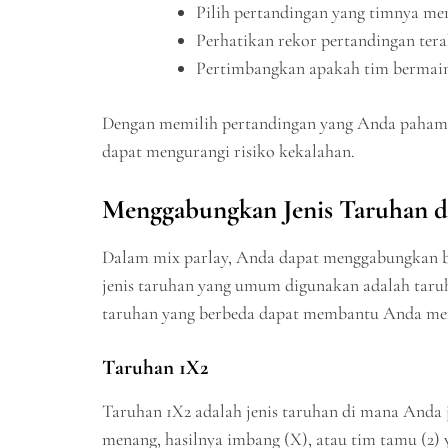
Pilih pertandingan yang timnya mem
Perhatikan rekor pertandingan tera
Pertimbangkan apakah tim bermain
Dengan memilih pertandingan yang Anda pahami
dapat mengurangi risiko kekalahan.
Menggabungkan Jenis Taruhan d
Dalam mix parlay, Anda dapat menggabungkan ber
jenis taruhan yang umum digunakan adalah taruh
taruhan yang berbeda dapat membantu Anda me
Taruhan 1X2
Taruhan 1X2 adalah jenis taruhan di mana Anda
menang, hasilnya imbang (X), atau tim tamu (2) y