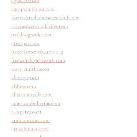
agharab.com
cheapammousa.com
thepositiveladiessoccerclub.com
recetasdecocinafaciles.com
naildesignsidea.net
greatpai.com
paperlanterntheatre.org
freeworshipnetwork.com
watercraftllc.com
abourge.com
afiliixs.com
alharammallz.com
americanbulletins.com
asespares.com
arabianstime.com
atticabblues.com