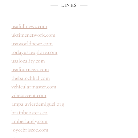
LINKS
usafullnewz.com
uktimenetwork.com
usaworldnewz.com
todayusaexplore.com
usalocality.com
usafournewz.com
thebalochhal.com
vehicularmaster.com
vibesaccent.com
ampajavierdemiguel.org
brainboosters.co
amberlately.com
joycebriscoe.com