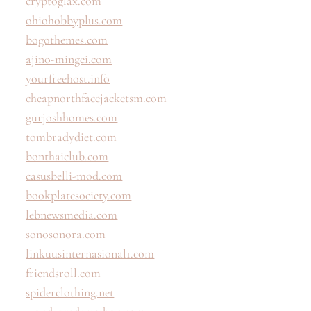
cryptoglax.com
ohiohobbyplus.com
bogothemes.com
ajino-mingei.com
yourfreehost.info
cheapnorthfacejacketsm.com
gurjoshhomes.com
tombradydiet.com
bonthaiclub.com
casusbelli-mod.com
bookplatesociety.com
lebnewsmedia.com
sonosonora.com
linkuusinternasional1.com
friendsroll.com
spiderclothing.net