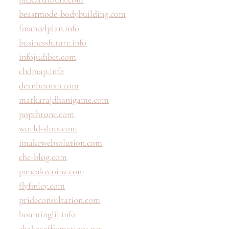
beastmode-bodybuilding.com
financelplan.info
businessfuture.info
infojudibet.com
cbdmap.info
deanbeanxn.com
matkarajdhanigame.com
popthrone.com
world-slots.com
imakewebsolution.com
che-blog.com
pancakecoinz.com
flyfinley.com
prideconsultation.com
hountinglil.info
chakraaffirmations.net