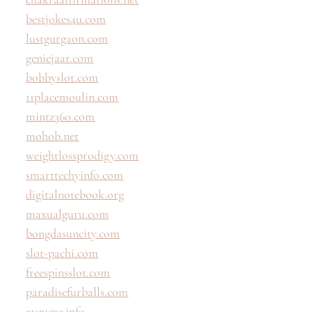
bestjokes4u.com
lustgurgaon.com
geniejaar.com
bobbyslot.com
11placemoulin.com
mintz360.com
mohob.net
weightlossprodigy.com
smarttechyinfo.com
digitalnotebook.org
maxualguru.com
bongdasuncity.com
slot-pachi.com
freespinsslot.com
paradisefurballs.com
aveuere.info