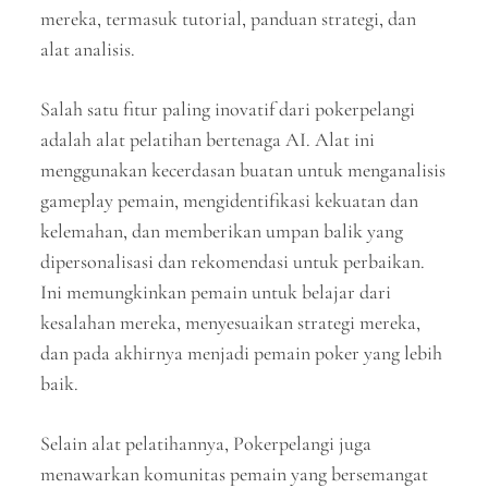
mereka, termasuk tutorial, panduan strategi, dan
alat analisis.
Salah satu fitur paling inovatif dari pokerpelangi
adalah alat pelatihan bertenaga AI. Alat ini
menggunakan kecerdasan buatan untuk menganalisis
gameplay pemain, mengidentifikasi kekuatan dan
kelemahan, dan memberikan umpan balik yang
dipersonalisasi dan rekomendasi untuk perbaikan.
Ini memungkinkan pemain untuk belajar dari
kesalahan mereka, menyesuaikan strategi mereka,
dan pada akhirnya menjadi pemain poker yang lebih
baik.
Selain alat pelatihannya, Pokerpelangi juga
menawarkan komunitas pemain yang bersemangat