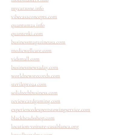
mycarzone.info
vibecasaconcepts.com
quantum24.info
quantenki.com
businessmagazineusa.com
medicwellcare.com
vidsmall.com
businessnews2day.com
worldnewsrecords.com
sterilepro24.com
solidtechbusiness.com
reviewcardgaming.com
experiencedexpertstowingservice.com
blackheadsshop.com
location-voiture-casablanca.org
kpaulbartelme.com