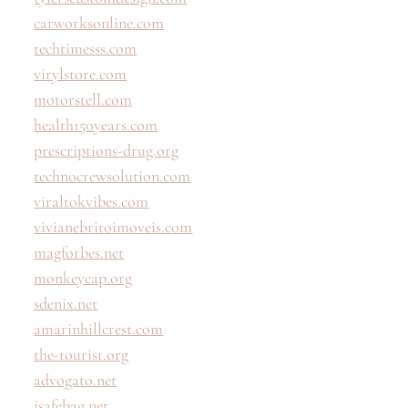
carworksonline.com
techtimesss.com
virylstore.com
motorstell.com
health150years.com
prescriptions-drug.org
technocrewsolution.com
viraltokvibes.com
vivianebritoimoveis.com
magforbes.net
monkeycap.org
sdenix.net
amarinhillcrest.com
the-tourist.org
advogato.net
isafebag.net