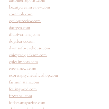
autometropolist.com
beautycreamreview.com
coinmoh.com
cyclopsreview.com
dattgen.com
didoivatnang.com
dogsbarks.com
dwmsoftwarehouse.com
enjoytroyjackson.com
epicaimbots.com
etech4news.com
expresspsychedelicsshop.com
fashionistani.com
feelingswed.com
firecabal.com
forbessmagazine.com