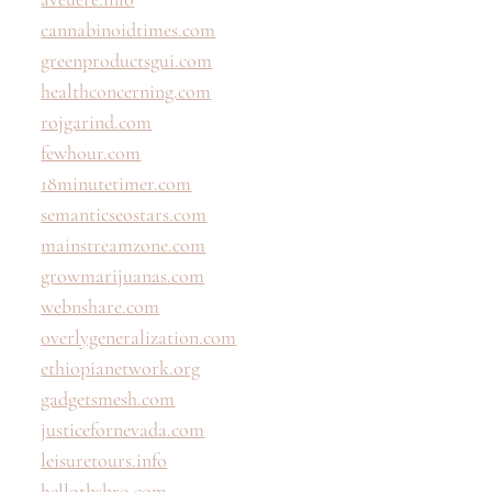
cannabinoidtimes.com
greenproductsgui.com
healthconcerning.com
rojgarind.com
fewhour.com
18minutetimer.com
semanticseostars.com
mainstreamzone.com
growmarijuanas.com
webnshare.com
overlygeneralization.com
ethiopianetwork.org
gadgetsmesh.com
justicefornevada.com
leisuretours.info
hellotbsbro.com