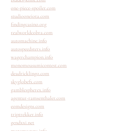
one-piece-spoiler.com
studiooneiota.com
findingcasino.org
realworldcobra.com
automachine.info
autospeedsters.info
wagerchampion.info
monomousumicontest.com
deadricklingo.com
skyglobefx.com
gamblespherex.info
agentur-ramsenthaler.com
eomdesigns.com
triptrekker.info
gendxxi.net
motomasters.info