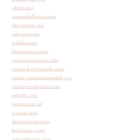
sdenix.net
amarinhillcrest.com
the-tourist.org
advogato.net
isafebag.net
bloombergz.com
enterpriseboosts.com
casino-kartenspiele.com
casino-automatenspiele.org
casino-tischspiele.com
otbody.com
jamestrust.net
trenz24.com
skipworking.com
loizbeauty.com
anyconverter.com