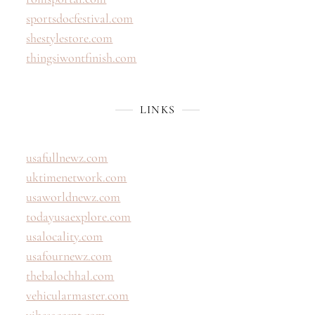
sportsdocfestival.com
shestylestore.com
thingsiwontfinish.com
LINKS
usafullnewz.com
uktimenetwork.com
usaworldnewz.com
todayusaexplore.com
usalocality.com
usafournewz.com
thebalochhal.com
vehicularmaster.com