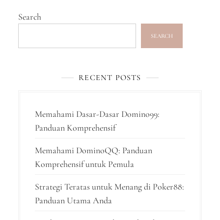
a
Search
v
i
SEARCH
g
a
RECENT POSTS
t
i
Memahami Dasar-Dasar Domino99:
o
Panduan Komprehensif
n
Memahami DominoQQ: Panduan
Komprehensif untuk Pemula
Strategi Teratas untuk Menang di Poker88:
Panduan Utama Anda