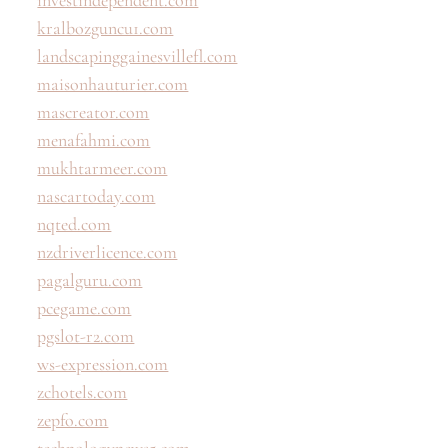
investindependent.com
kralbozguncu1.com
landscapinggainesvillefl.com
maisonhauturier.com
mascreator.com
menafahmi.com
mukhtarmeer.com
nascartoday.com
nqted.com
nzdriverlicence.com
pagalguru.com
pcegame.com
pgslot-r2.com
ws-expression.com
zchotels.com
zepfo.com