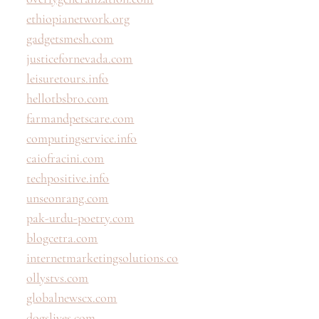
ethiopianetwork.org
gadgetsmesh.com
justicefornevada.com
leisuretours.info
hellotbsbro.com
farmandpetscare.com
computingservice.info
caiofracini.com
techpositive.info
unseonrang.com
pak-urdu-poetry.com
blogcetra.com
internetmarketingsolutions.co
ollystvs.com
globalnewscx.com
dogslives.com