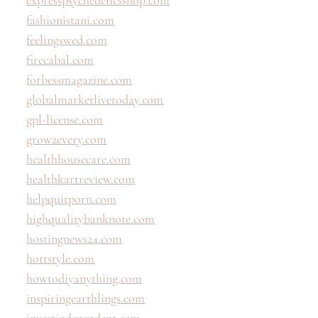
expresspsychedelicsshop.com
fashionistani.com
feelingswed.com
firecabal.com
forbessmagazine.com
globalmarketlivetoday.com
gpl-license.com
grow2every.com
healthhousecare.com
healthkartreview.com
helpquitporn.com
highqualitybanknote.com
hostingnews24.com
hottstyle.com
howtodiyanything.com
inspiringearthlings.com