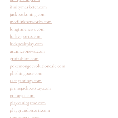
ifinitymarketer.com
jackpotkoning.com
modlinknetworks.com
longtimenewz.com
luckysportss.com
luckpeakplay.com
usamicronews.com
grofashion.com
pokemongoevolutioncalc.com
phishingbase.com
racegamings.com
primejackpotstay.com
pokugaa.com
playvaultgame.com
playgrandresorts.com
romsportal.com