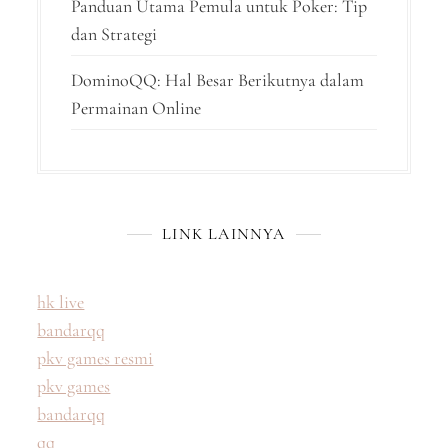
Panduan Utama Pemula untuk Poker: Tip
dan Strategi
DominoQQ: Hal Besar Berikutnya dalam
Permainan Online
LINK LAINNYA
hk live
bandarqq
pkv games resmi
pkv games
bandarqq
qq