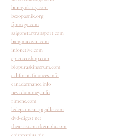
bunnynkitty.com
bezopasnik.org
fjmnxga.com
saigonstartransport.com
bangmaxwin.com
infonetive.com
epictacoshop.com
biopuraskinserum.com
californiafinances.info
canadafinance.info
nevadamoney.info
rimene.com
ledepanneur-pigalle.com
dvd-digest.net
theartistsmarketnola.com
chiranaplus.biz