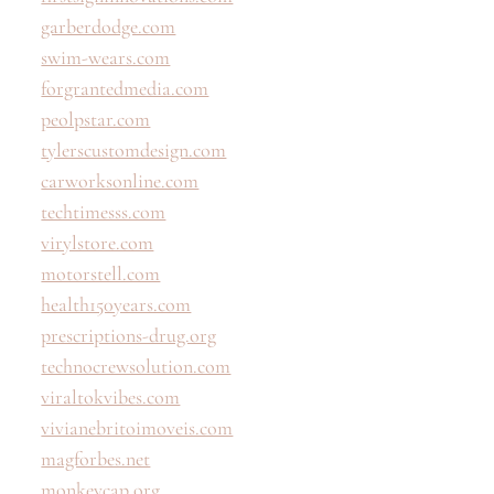
garberdodge.com
swim-wears.com
forgrantedmedia.com
peolpstar.com
tylerscustomdesign.com
carworksonline.com
techtimesss.com
virylstore.com
motorstell.com
health150years.com
prescriptions-drug.org
technocrewsolution.com
viraltokvibes.com
vivianebritoimoveis.com
magforbes.net
monkeycap.org