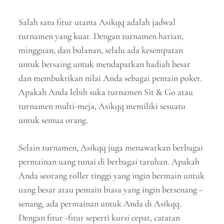
Salah satu fitur utama Asikqq adalah jadwal
turnamen yang kuat. Dengan turnamen harian,
mingguan, dan bulanan, selalu ada kesempatan
untuk bersaing untuk mendapatkan hadiah besar
dan membuktikan nilai Anda sebagai pemain poker.
Apakah Anda lebih suka turnamen Sit & Go atau
turnamen multi-meja, Asikqq memiliki sesuatu
untuk semua orang.
Selain turnamen, Asikqq juga menawarkan berbagai
permainan uang tunai di berbagai taruhan. Apakah
Anda seorang roller tinggi yang ingin bermain untuk
uang besar atau pemain biasa yang ingin bersenang -
senang, ada permainan untuk Anda di Asikqq.
Dengan fitur -fitur seperti kursi cepat, catatan