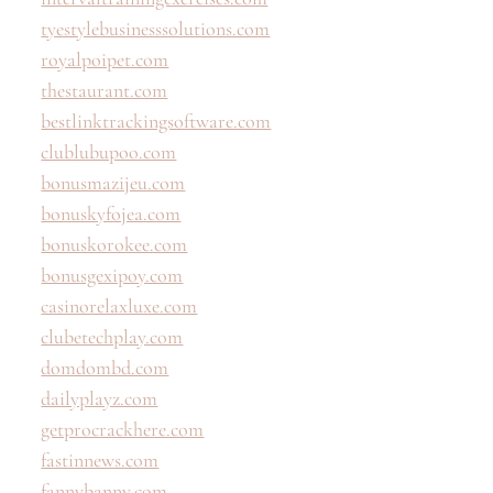
tyestylebusinesssolutions.com
royalpoipet.com
thestaurant.com
bestlinktrackingsoftware.com
clublubupoo.com
bonusmazijeu.com
bonuskyfojea.com
bonuskorokee.com
bonusgexipoy.com
casinorelaxluxe.com
clubetechplay.com
domdombd.com
dailyplayz.com
getprocrackhere.com
fastinnews.com
fannybanny.com