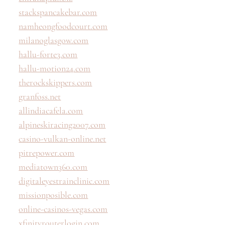
stackspancakebar.com
namheongfoodcourt.com
milanoglasgow.com
hallu-forte3.com
hallu-motion24.com
therockskippers.com
granfoss.net
allindiacafela.com
alpineskiracing2007.com
casino-vulkan-online.net
pitrepower.com
mediatown360.com
digitaleyestrainclinic.com
missionposible.com
online-casinos-vegas.com
xfinityrouterlogin.com