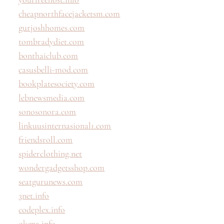
cheapnorthfacejacketsm.com
gurjoshhomes.com
tombradydiet.com
bonthaiclub.com
casusbelli-mod.com
bookplatesociety.com
lebnewsmedia.com
sonosonora.com
linkuusinternasional1.com
friendsroll.com
spiderclothing.net
wondergadgetsshop.com
seatgurunews.com
3net.info
codeplex.info
okena.info