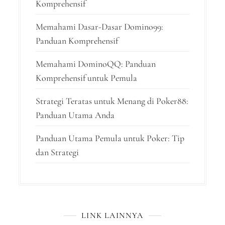
n
Komprehensif
Memahami Dasar-Dasar Domino99:
Panduan Komprehensif
Memahami DominoQQ: Panduan
Komprehensif untuk Pemula
Strategi Teratas untuk Menang di Poker88:
Panduan Utama Anda
Panduan Utama Pemula untuk Poker: Tip
dan Strategi
LINK LAINNYA