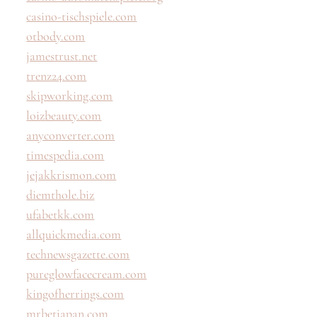
casino-tischspiele.com
otbody.com
jamestrust.net
trenz24.com
skipworking.com
loizbeauty.com
anyconverter.com
timespedia.com
jejakkrismon.com
diemthole.biz
ufabetkk.com
allquickmedia.com
technewsgazette.com
pureglowfacecream.com
kingofherrings.com
mrbetjapan.com