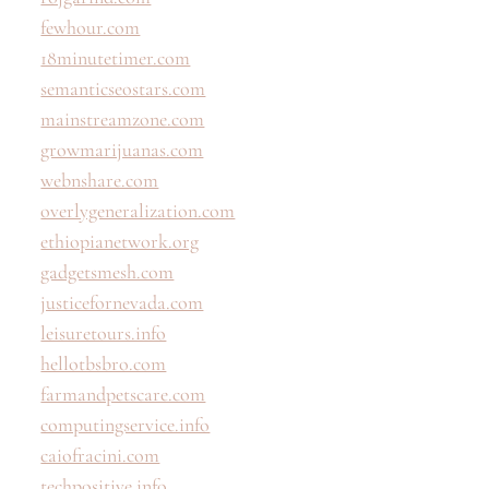
fewhour.com
18minutetimer.com
semanticseostars.com
mainstreamzone.com
growmarijuanas.com
webnshare.com
overlygeneralization.com
ethiopianetwork.org
gadgetsmesh.com
justicefornevada.com
leisuretours.info
hellotbsbro.com
farmandpetscare.com
computingservice.info
caiofracini.com
techpositive.info