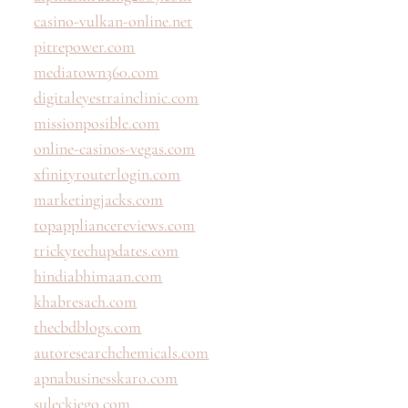
casino-vulkan-online.net
pitrepower.com
mediatown360.com
digitaleyestrainclinic.com
missionposible.com
online-casinos-vegas.com
xfinityrouterlogin.com
marketingjacks.com
topappliancereviews.com
trickytechupdates.com
hindiabhimaan.com
khabresach.com
thecbdblogs.com
autoresearchchemicals.com
apnabusinesskaro.com
suleckiego.com