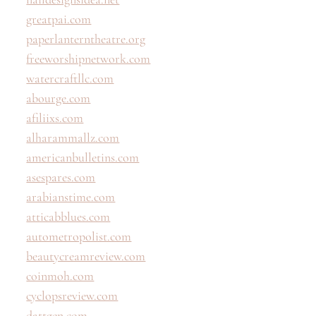
greatpai.com
paperlanterntheatre.org
freeworshipnetwork.com
watercraftllc.com
abourge.com
afiliixs.com
alharammallz.com
americanbulletins.com
asespares.com
arabianstime.com
atticabblues.com
autometropolist.com
beautycreamreview.com
coinmoh.com
cyclopsreview.com
dattgen.com