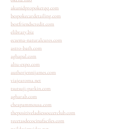
akunidpropokerqq.com
bespokecardetailing.com
bestfriendscredit.com
elibrary.biz
eczema-naturalcures.com
astro-bath.com
aghapal.com
altu-expo.com
authorjennijames.com
viajearoma.net
tsutsuji-parkin.com
agharab.com
cheapammousa.com
thepositiveladiessoccerclub.com
recetasdecocinafaciles.com
naildesignsidea.net