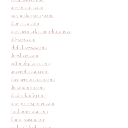
unseonrang.com
pak-urdu-poetry.com
blogcetra.com
internetmarketingsolutions.co
ollystvs.com
globalnewscx.com
dogslives.com
pdfbookplanet.com
queenofrattan.com
thequeenofrattan.com
denohubpro.com
blades-knife.com
one-piece-spoiler.com
studiooneiota.com
findingcasino.org
realworldcobra.com