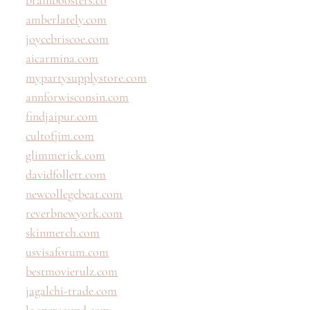
brainboosters.co
amberlately.com
joycebriscoe.com
aicarmina.com
mypartysupplystore.com
annforwisconsin.com
findjaipur.com
cultofjim.com
glimmerick.com
davidfollett.com
newcollegebeat.com
reverbnewyork.com
skinmerch.com
usvisaforum.com
bestmovierulz.com
jagalchi-trade.com