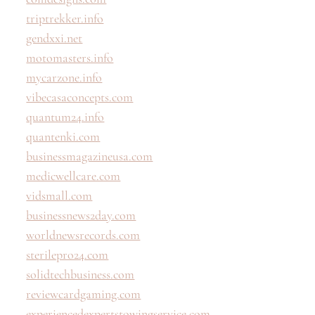
triptrekker.info
gendxxi.net
motomasters.info
mycarzone.info
vibecasaconcepts.com
quantum24.info
quantenki.com
businessmagazineusa.com
medicwellcare.com
vidsmall.com
businessnews2day.com
worldnewsrecords.com
sterilepro24.com
solidtechbusiness.com
reviewcardgaming.com
experiencedexpertstowingservice.com