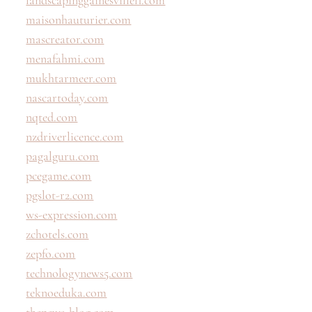
landscapinggainesvillefl.com
maisonhauturier.com
mascreator.com
menafahmi.com
mukhtarmeer.com
nascartoday.com
nqted.com
nzdriverlicence.com
pagalguru.com
pcegame.com
pgslot-r2.com
ws-expression.com
zchotels.com
zepfo.com
technologynews5.com
teknoeduka.com