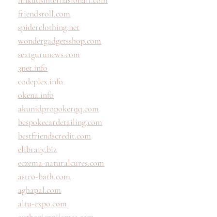
linkuusinternasional1.com
friendsroll.com
spiderclothing.net
wondergadgetsshop.com
seatgurunews.com
3net.info
codeplex.info
okena.info
akunidpropokerqq.com
bespokecardetailing.com
bestfriendscredit.com
elibrary.biz
eczema-naturalcures.com
astro-bath.com
aghapal.com
altu-expo.com