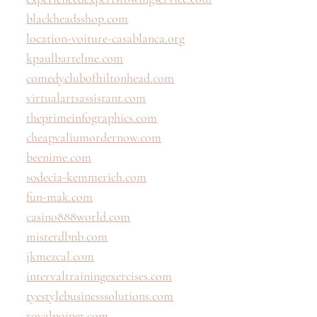
blackheadsshop.com
location-voiture-casablanca.org
kpaulbartelme.com
comedyclubofhiltonhead.com
virtualartsassistant.com
theprimeinfographics.com
cheapvaliumordernow.com
beenime.com
sodecia-kemmerich.com
fun-mak.com
casino888world.com
misterdbnb.com
jkmezcal.com
intervaltrainingexercises.com
tyestylebusinesssolutions.com
royalpoipet.com