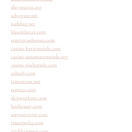
the-tourist.org
advogato.net
isafebag.net
bloombergz.com
enterpriseboosts.com
casino-kartenspiele.com
casino-automatenspiele.org
casino-tischspiele.com
otbody.com
jamestrust.net
trenz24.com
skipworking.com
loizbeauty.com
anyconverter.com
timespedia.com
jejakkrismon.com