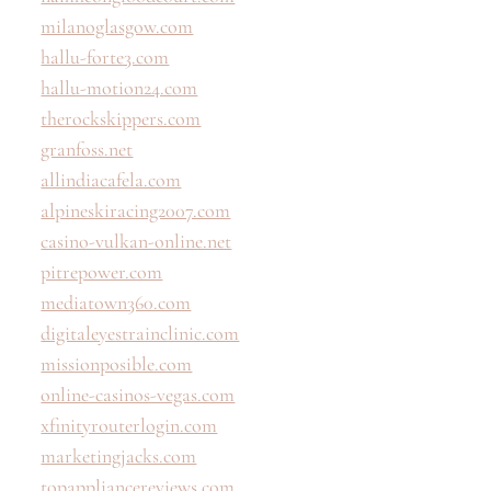
milanoglasgow.com
hallu-forte3.com
hallu-motion24.com
therockskippers.com
granfoss.net
allindiacafela.com
alpineskiracing2007.com
casino-vulkan-online.net
pitrepower.com
mediatown360.com
digitaleyestrainclinic.com
missionposible.com
online-casinos-vegas.com
xfinityrouterlogin.com
marketingjacks.com
topappliancereviews.com