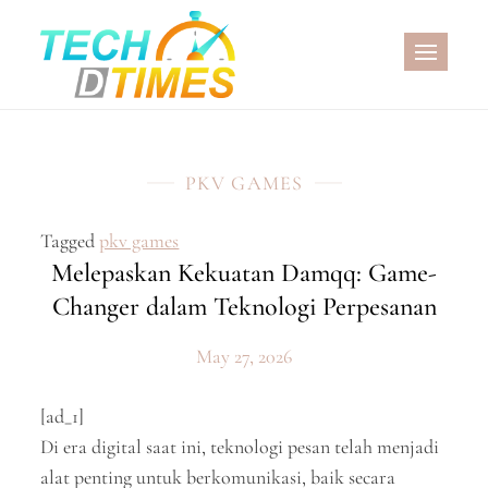
Skip
to
Strategi Sukses
Pelajari strategi sukses
content
Menang di Situs
menang di situs judi online
Judi Online
gampang menang.
Gampang Menang
Temukan cara terbaik
PKV GAMES
untuk meningkatkan
peluang menang Anda dan
Tagged
pkv games
raih kemenangan besar.
Melepaskan Kekuatan Damqq: Game-
Changer dalam Teknologi Perpesanan
May 27, 2026
[ad_1]
Di era digital saat ini, teknologi pesan telah menjadi
alat penting untuk berkomunikasi, baik secara