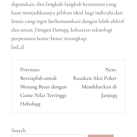
digunakan, dan langkah-langkah keamanan yang
kuat menjadikannya pilihan ideal bagi individu dan
bisnis yang ingin berkomunikasi dengan lebih efektif
dan aman. Dengan Damqq, kekuatan teknologi
perpesanan benar-benar terungkap.
[ad_2]
P
Previous:
Next:
Bersiaplah untuk
Rasakan Aksi Poker
o
Menang Besar dengan
Mendebarkan di
s
Game Nilai Tertinggi
Janjiqq
t
Hebohqq
n
a
Search
v