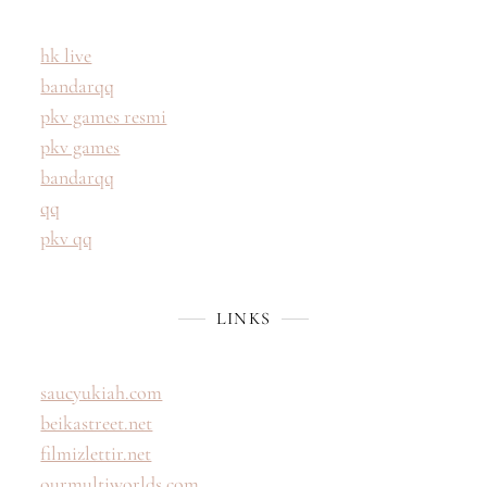
hk live
bandarqq
pkv games resmi
pkv games
bandarqq
qq
pkv qq
LINKS
saucyukiah.com
beikastreet.net
filmizlettir.net
ourmultiworlds.com