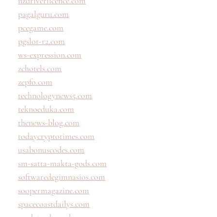
nzdriverlicence.com
pagalguru.com
pcegame.com
pgslot-r2.com
ws-expression.com
zchotels.com
zepfo.com
technologynews5.com
teknoeduka.com
thenews-blog.com
todaycryptotimes.com
usabonuscodes.com
sm-satta-makta-gods.com
softwaredegimnasios.com
soopermagazine.com
spacecoastdailys.com