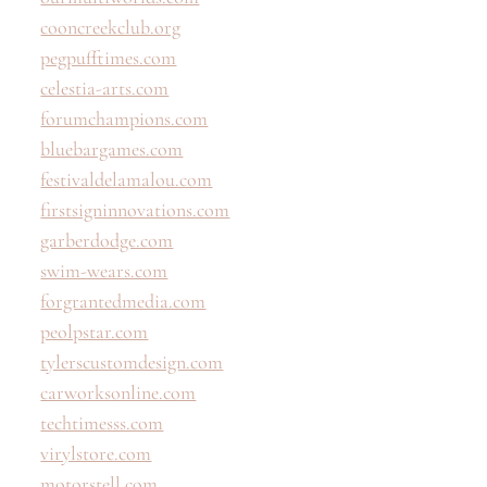
cooncreekclub.org
pegpufftimes.com
celestia-arts.com
forumchampions.com
bluebargames.com
festivaldelamalou.com
firstsigninnovations.com
garberdodge.com
swim-wears.com
forgrantedmedia.com
peolpstar.com
tylerscustomdesign.com
carworksonline.com
techtimesss.com
virylstore.com
motorstell.com