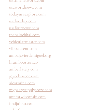
uktimenetwork.com
usaworldnewz.com
todayusaexplore.com
usalocality.com
usafournewz.com
thebalochhal.com
vehicularmaster.com
vibesaccent.com
ampajavierdemiguel.org
brainboosters.co
amberlately.com
joycebriscoe.com
aicarmina.com
mypartysupplystore.com
annforwisconsin.com
findjaipur.com