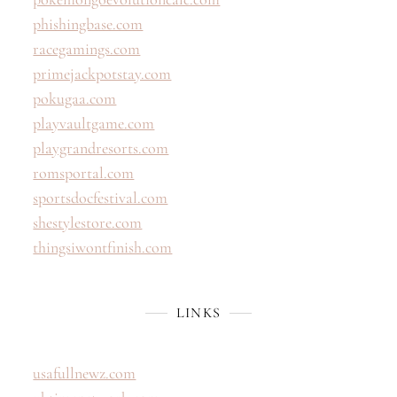
phishingbase.com
racegamings.com
primejackpotstay.com
pokugaa.com
playvaultgame.com
playgrandresorts.com
romsportal.com
sportsdocfestival.com
shestylestore.com
thingsiwontfinish.com
LINKS
usafullnewz.com