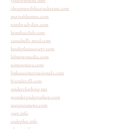
yourfreehost.info
cheapnorthfacejacketsm.com
gurjoshhomes.com
tombradydiet.com
bonthaiclub.com
casusbelli-mod.com
bookplatesociety.com
lebnewsmedia.com
sonosonora.com
linkuusinternasional1.com
friendsroll.com
spiderclothing.net
wondergadgetsshop.com
seatgurunews.com
3net.info
codeplex.info