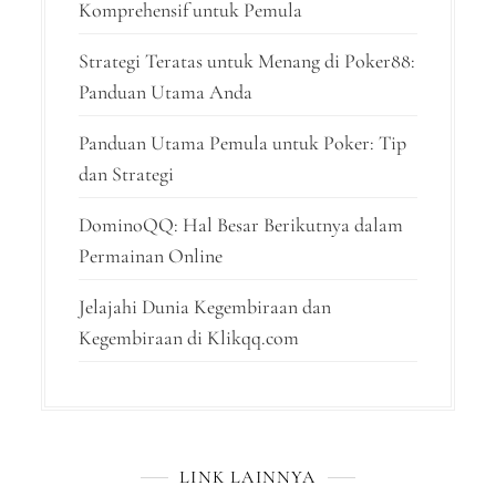
o
Komprehensif untuk Pemula
n
Strategi Teratas untuk Menang di Poker88:
Panduan Utama Anda
Panduan Utama Pemula untuk Poker: Tip
dan Strategi
DominoQQ: Hal Besar Berikutnya dalam
Permainan Online
Jelajahi Dunia Kegembiraan dan
Kegembiraan di Klikqq.com
LINK LAINNYA