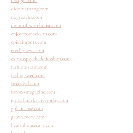
dattgen.com
didoivatnang.com
dogsbarks.com
dwmsoftwarehouse.com
enjoytroyjackson.com
epicaimbots.com
etech4news.com
expresspsychedelicsshop.com
fashionistani.com
feelingswed.com
firecabal.com
forbessmagazine.com
globalmarketlivetoday.com
gpl-license.com
grow2every.com
healthhousecare.com