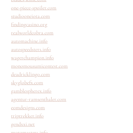
one-piece-spoiler.com
studiooneiota.com
findingcasino.org
realworldcobra.com
automachine.info
autospeedsters.info
wagerchampion.info
monomousumicontest.com
deadricklingo.com
skyglobefx.com
gamblespherex.info
agentur-ramsenthaler.com
eomdesigns.com
triptrekker.info
gendxxi.net
motomasters.info