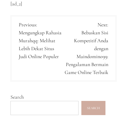
[ad_2]
P
Previous:
Next:
Mengungkap Rahasia
Bebaskan Sisi
o
Murahqq: Melihat
Kompetitif Anda
s
Lebih Dekat Situs
dengan
t
Judi Online Populer
Maindomino99:
n
Pengalaman Bermain
Game Online Terbaik
a
v
i
Search
g
SEARCH
a
t