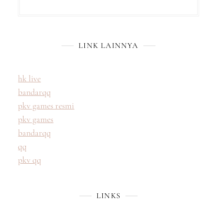
LINK LAINNYA
hk live
bandarqq
pkv games resmi
pkv games
bandarqq
qq
pkv qq
LINKS