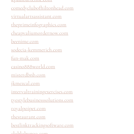
comedyclubofhiltonhead.com
virtualartsassistant.com
theprimeinfographics.com
cheapvaliumordernow.com
beenime.com
sodecia-kemmerich.com
fun-mak.com
casino888world.com
misterdbnb.com
jkmezcal.com
intervaltrainingexercises.com
tyestylebusinesssolutions.com
royalpoipet.com
thestaurant.com
bestlinktrackingsoftware.com
clublubupoo.com