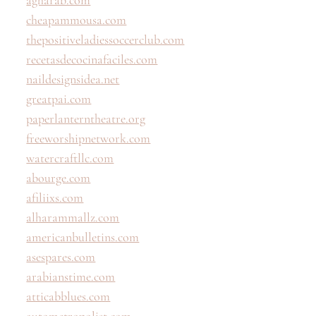
agharab.com
cheapammousa.com
thepositiveladiessoccerclub.com
recetasdecocinafaciles.com
naildesignsidea.net
greatpai.com
paperlanterntheatre.org
freeworshipnetwork.com
watercraftllc.com
abourge.com
afiliixs.com
alharammallz.com
americanbulletins.com
asespares.com
arabianstime.com
atticabblues.com