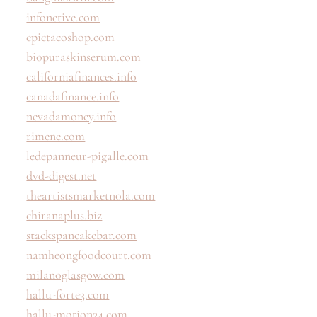
infonetive.com
epictacoshop.com
biopuraskinserum.com
californiafinances.info
canadafinance.info
nevadamoney.info
rimene.com
ledepanneur-pigalle.com
dvd-digest.net
theartistsmarketnola.com
chiranaplus.biz
stackspancakebar.com
namheongfoodcourt.com
milanoglasgow.com
hallu-forte3.com
hallu-motion24.com