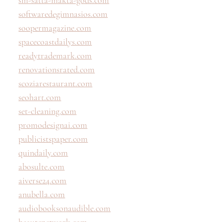
sm-satta-makta-gods.com
softwaredegimnasios.com
soopermagazine.com
spacecoastdailys.com
readytrademark.com
renovationsrated.com
scoziarestaurant.com
seohart.com
set-cleaning.com
promodesignai.com
publicistspaper.com
quindaily.com
abosulte.com
aiverse24.com
anubella.com
audiobooksonaudible.com