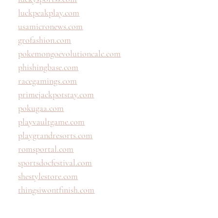
luckpeakplay.com
usamicronews.com
grofashion.com
pokemongoevolutioncalc.com
phishingbase.com
racegamings.com
primejackpotstay.com
pokugaa.com
playvaultgame.com
playgrandresorts.com
romsportal.com
sportsdocfestival.com
shestylestore.com
thingsiwontfinish.com