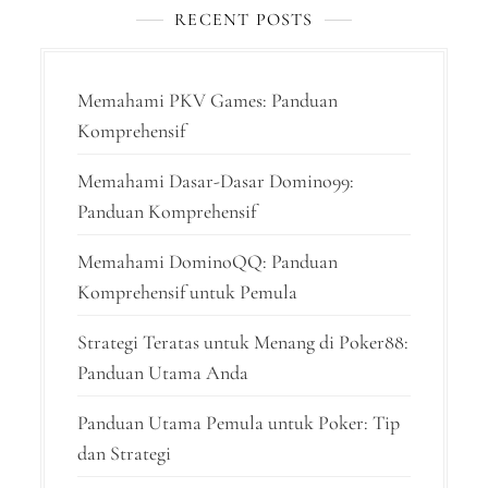
RECENT POSTS
i
o
n
Memahami PKV Games: Panduan
Komprehensif
Memahami Dasar-Dasar Domino99:
Panduan Komprehensif
Memahami DominoQQ: Panduan
Komprehensif untuk Pemula
Strategi Teratas untuk Menang di Poker88:
Panduan Utama Anda
Panduan Utama Pemula untuk Poker: Tip
dan Strategi