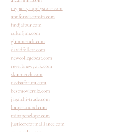
aicarmina.com
mypartysupplystore.com
annforwisconsin.com
findjaipur.com
cultofjim.com
glimmerick.com
davidfollett.com
newcollegebeat.com
reverbnewyork.com
skinmerch.com
usvisaforum.com
bestmovierulz.com
jagalchi-trade.com
loopersound.com
minapenelope.com
justicereformalliance.com