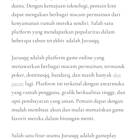
dunia. Dengan kemajuan teknologi, pemain kini
dapat mengakses berbagai macam permainan dari
kenyamanan rumah mereka sendiri. Salah satu
platform yang mendapatkan popularitas dalam
beberapa tahun terakhir adalah Jurusqq.
Jurusqq adalah platform game online yang
menawarkan berbagai macam permainan, termasuk
poker, dominoqq, bandarq, dan masih banyak
slot
gacor
lagi. Platform ini terkenal dengan antarmuka
yang ramah pengguna, grafik berkualitas tinggi, dan
opsi pembayaran yang aman. Pemain dapat dengan
mudah membuat akun dan mulai memainkan game
favorit mereka dalam hitungan menit.
Salah satu fitur utama Jurusqq adalah gameplay