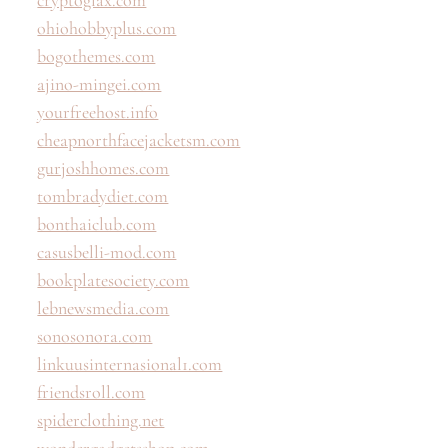
cryptoglax.com
ohiohobbyplus.com
bogothemes.com
ajino-mingei.com
yourfreehost.info
cheapnorthfacejacketsm.com
gurjoshhomes.com
tombradydiet.com
bonthaiclub.com
casusbelli-mod.com
bookplatesociety.com
lebnewsmedia.com
sonosonora.com
linkuusinternasional1.com
friendsroll.com
spiderclothing.net