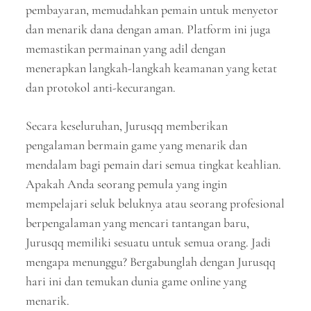
pembayaran, memudahkan pemain untuk menyetor
dan menarik dana dengan aman. Platform ini juga
memastikan permainan yang adil dengan
menerapkan langkah-langkah keamanan yang ketat
dan protokol anti-kecurangan.
Secara keseluruhan, Jurusqq memberikan
pengalaman bermain game yang menarik dan
mendalam bagi pemain dari semua tingkat keahlian.
Apakah Anda seorang pemula yang ingin
mempelajari seluk beluknya atau seorang profesional
berpengalaman yang mencari tantangan baru,
Jurusqq memiliki sesuatu untuk semua orang. Jadi
mengapa menunggu? Bergabunglah dengan Jurusqq
hari ini dan temukan dunia game online yang
menarik.