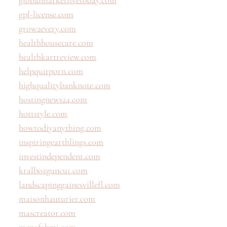
globalmarketlivetoday.com
gpl-license.com
grow2every.com
healthhousecare.com
healthkartreview.com
helpquitporn.com
highqualitybanknote.com
hostingnews24.com
hottstyle.com
howtodiyanything.com
inspiringearthlings.com
investindependent.com
kralbozguncu1.com
landscapinggainesvillefl.com
maisonhauturier.com
mascreator.com