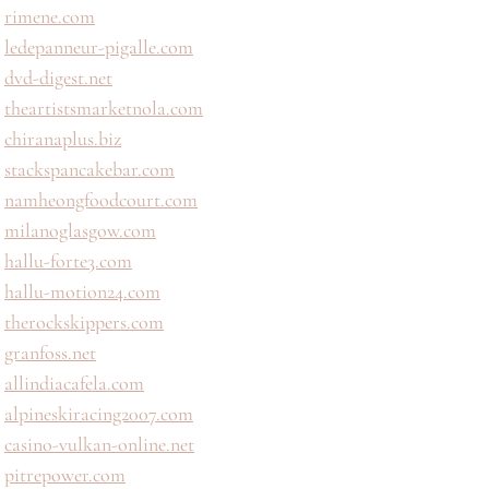
rimene.com
ledepanneur-pigalle.com
dvd-digest.net
theartistsmarketnola.com
chiranaplus.biz
stackspancakebar.com
namheongfoodcourt.com
milanoglasgow.com
hallu-forte3.com
hallu-motion24.com
therockskippers.com
granfoss.net
allindiacafela.com
alpineskiracing2007.com
casino-vulkan-online.net
pitrepower.com