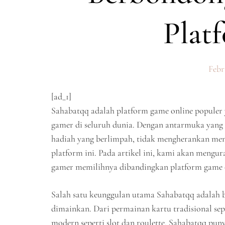
Plat
Febr
[ad_1]
Sahabatqq adalah platform game online populer 
gamer di seluruh dunia. Dengan antarmuka yan
hadiah yang berlimpah, tidak mengherankan me
platform ini. Pada artikel ini, kami akan meng
gamer memilihnya dibandingkan platform game o
Salah satu keunggulan utama Sahabatqq adalah b
dimainkan. Dari permainan kartu tradisional se
modern seperti slot dan roulette, Sahabatqq pun