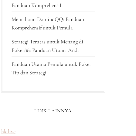
Panduan Komprehensif
Memahami DominoQQ: Panduan
Komprehensif untuk Pemula
Strategi Teratas untuk Menang di
Poker88: Panduan Utama Anda
Panduan Utama Pemula untuk Poker:
Tip dan Strategi
LINK LAINNYA
hk live