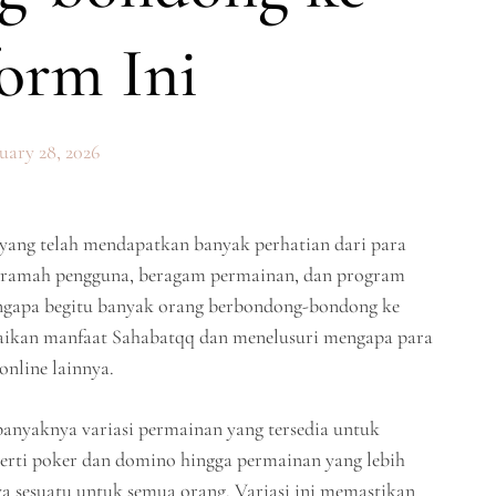
form Ini
uary 28, 2026
yang telah mendapatkan banyak perhatian dari para
g ramah pengguna, beragam permainan, dan program
ngapa begitu banyak orang berbondong-bondong ke
uraikan manfaat Sahabatqq dan menelusuri mengapa para
nline lainnya.
anyaknya variasi permainan yang tersedia untuk
perti poker dan domino hingga permainan yang lebih
ya sesuatu untuk semua orang. Variasi ini memastikan