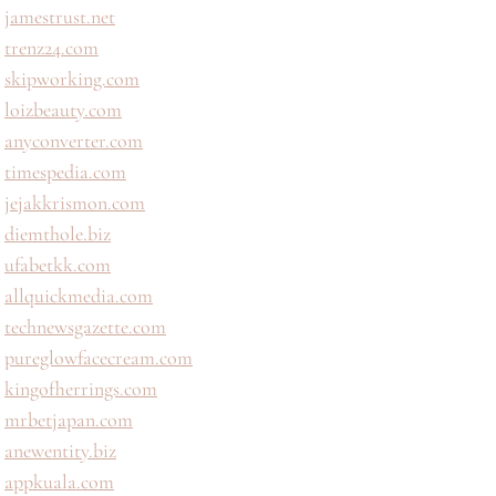
jamestrust.net
trenz24.com
skipworking.com
loizbeauty.com
anyconverter.com
timespedia.com
jejakkrismon.com
diemthole.biz
ufabetkk.com
allquickmedia.com
technewsgazette.com
pureglowfacecream.com
kingofherrings.com
mrbetjapan.com
anewentity.biz
appkuala.com