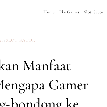
Home
Pkv Games
Slot Gacor
es Menang di Situs Judi Online Gampang M
kses menang di situs judi online gampang menang. Temukan car
besar.
,
ES
SLOT GACOR
kan Manfaat
Mengapa Gamer
g-bondong ke