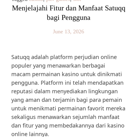
Menjelajahi Fitur dan Manfaat Satuqq
bagi Pengguna
June 13, 2026
Satuqq adalah platform perjudian online
populer yang menawarkan berbagai
macam permainan kasino untuk dinikmati
pengguna. Platform ini telah mendapatkan
reputasi dalam menyediakan lingkungan
yang aman dan terjamin bagi para pemain
untuk menikmati permainan favorit mereka
sekaligus menawarkan sejumlah manfaat
dan fitur yang membedakannya dari kasino
online lainnya.