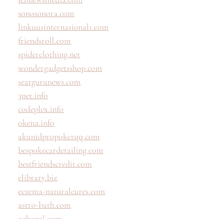
sonosonora.com
linkuusinternasional1.com
friendsroll.com
spiderclothing.net
wondergadgetsshop.com
seatgurunews.com
3net.info
codeplex.info
okena.info
akunidpropokerqq.com
bespokecardetailing.com
bestfriendscredit.com
elibrary.biz
eczema-naturalcures.com
astro-bath.com
aghapal.com