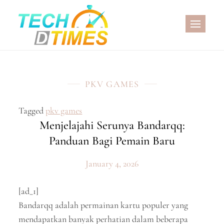
Skip
to
Strategi Sukses
Pelajari strategi sukses
content
Menang di Situs
menang di situs judi online
Judi Online
gampang menang.
Gampang Menang
Temukan cara terbaik
PKV GAMES
untuk meningkatkan
peluang menang Anda dan
Tagged
pkv games
raih kemenangan besar.
Menjelajahi Serunya Bandarqq:
Panduan Bagi Pemain Baru
January 4, 2026
[ad_1]
Bandarqq adalah permainan kartu populer yang
mendapatkan banyak perhatian dalam beberapa