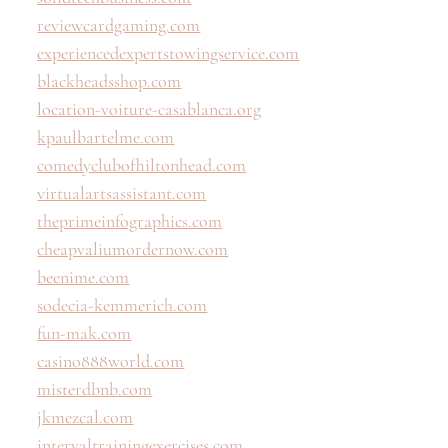
reviewcardgaming.com
experiencedexpertstowingservice.com
blackheadsshop.com
location-voiture-casablanca.org
kpaulbartelme.com
comedyclubofhiltonhead.com
virtualartsassistant.com
theprimeinfographics.com
cheapvaliumordernow.com
beenime.com
sodecia-kemmerich.com
fun-mak.com
casino888world.com
misterdbnb.com
jkmezcal.com
intervaltrainingexercises.com