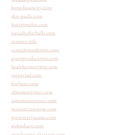
bongdasuncity.com
slot-pachi.com
freespinsslot.com
paradisefurballs.com
aveuere.info
cannabinoidtimes.com
greenproductsgui.com
healthconcerning.com
rojgarind.com
fewhour.com
18minutetimer.com
semanticseostars.com
mainstreamzone.com
growmarijuanas.com
webnshare.com
overlygeneralization.com