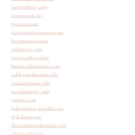
bunnynkitty.com
bezopasnik.org
fjmnxga.com
saigonstartransport.com
bangmaxwin.com
infonetive.com
epictacoshop.com
biopuraskinserum.com
californiafinances.info
canadafinance.info
nevadamoney.info
rimene.com
ledepanneur-pigalle.com
dvd-digest.net
theartistsmarketnola.com
chiranaplus.biz