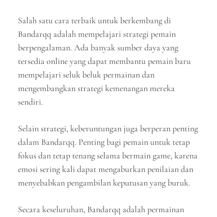
Salah satu cara terbaik untuk berkembang di
Bandarqq adalah mempelajari strategi pemain
berpengalaman. Ada banyak sumber daya yang
tersedia online yang dapat membantu pemain baru
mempelajari seluk beluk permainan dan
mengembangkan strategi kemenangan mereka
sendiri.
Selain strategi, keberuntungan juga berperan penting
dalam Bandarqq. Penting bagi pemain untuk tetap
fokus dan tetap tenang selama bermain game, karena
emosi sering kali dapat mengaburkan penilaian dan
menyebabkan pengambilan keputusan yang buruk.
Secara keseluruhan, Bandarqq adalah permainan