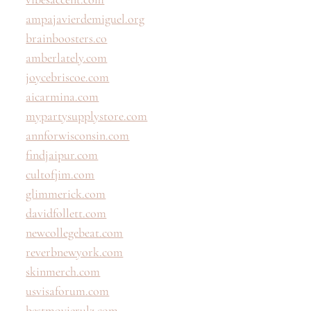
ampajavierdemiguel.org
brainboosters.co
amberlately.com
joycebriscoe.com
aicarmina.com
mypartysupplystore.com
annforwisconsin.com
findjaipur.com
cultofjim.com
glimmerick.com
davidfollett.com
newcollegebeat.com
reverbnewyork.com
skinmerch.com
usvisaforum.com
bestmovierulz.com