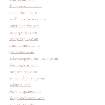
ifinitymarketer.com
jackpotkoning.com
modlinknetworks.com
longtimenewz.com
luckysportss.com
luckpeakplay.com
usamicronews.com
grofashion.com
pokemongoevolutioncalc.com
phishingbase.com
racegamings.com
primejackpotstay.com
pokugaa.com
playvaultgame.com
playgrandresorts.com
romsportal.com