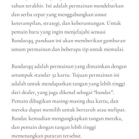
tahun terakhir. Ini adalah permainan mendebarkan
dan serba cepat yang menggabungkan unsur
keterampilan, strategi, dan keberuntungan. Untuk
pemain baru yang ingin menjelajahi sensasi
Bandarqq, panduan ini akan memberikan gambaran
umum permainan dan beberapa tip untuk memulai.
Bandarqq adalah permainan yang dimainkan dengan
setumpuk standar 52 kartu. Tujuan permainan ini
adalah untuk mendapatkan tangan yang lebih tinggi
dari dealer, yang juga dikenal sebagai “bandar”.
Pemain dibagikan masing-masing dua kartu, dan
mereka dapat memilih untuk bertaruh atau melipat.
Bandar kemudian mengungkapkan tangan mereka,
dan pemain dengan tangan lebih tinggi
memenangkan putaran tersebut.