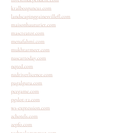
kralbozguncu1.com
landscapinggainesvillefl.com
maisonhauturier.com
mascreator.com
menafahmi.com
mukhtarmeer.com
nascartoday.com
nqted.com
nzdriverlicence.com
pagalguru.com
pcegame.com
pgslot-r2.com
ws-expression.com
zchotels.com
zepfo.com
technologynews5.com