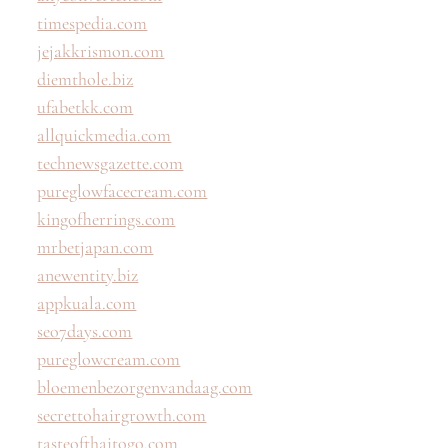
timespedia.com
jejakkrismon.com
diemthole.biz
ufabetkk.com
allquickmedia.com
technewsgazette.com
pureglowfacecream.com
kingofherrings.com
mrbetjapan.com
anewentity.biz
appkuala.com
seo7days.com
pureglowcream.com
bloemenbezorgenvandaag.com
secrettohairgrowth.com
tasteofthaitogo.com