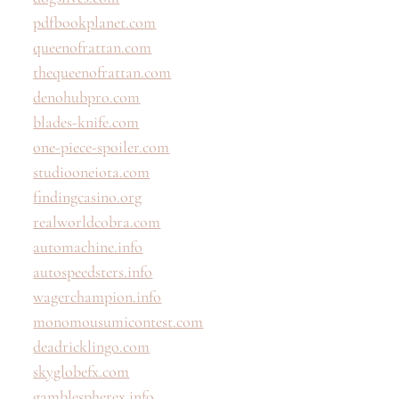
pdfbookplanet.com
queenofrattan.com
thequeenofrattan.com
denohubpro.com
blades-knife.com
one-piece-spoiler.com
studiooneiota.com
findingcasino.org
realworldcobra.com
automachine.info
autospeedsters.info
wagerchampion.info
monomousumicontest.com
deadricklingo.com
skyglobefx.com
gamblespherex.info