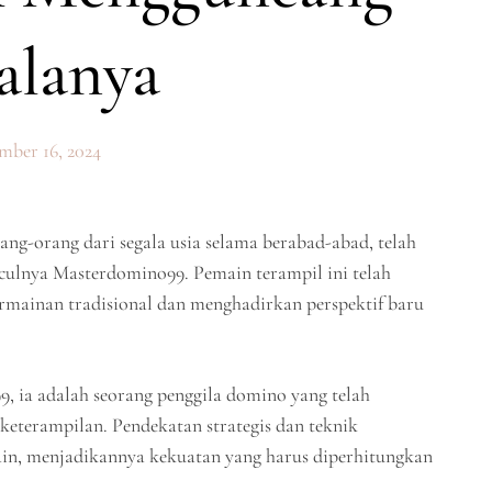
alanya
mber 16, 2024
ng-orang dari segala usia selama berabad-abad, telah
ulnya Masterdomino99. Pemain terampil ini telah
ainan tradisional dan menghadirkan perspektif baru
, ia adalah seorang penggila domino yang telah
keterampilan. Pendekatan strategis dan teknik
ain, menjadikannya kekuatan yang harus diperhitungkan