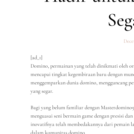
Seg
Dece
[ad_1]
Domino, permainan yang telah dinikmati oleh ora
mencapai tingkat kegembiraan baru dengan munc
menggemparkan dunia domino, mengguncang perm
yang segar.
Bagi yang belum familiar dengan Masterdomino99
menguasai seni bermain game dengan presisi dan 
inovatifnya telah membedakannya dari pemain l
dalam komunitas domino.