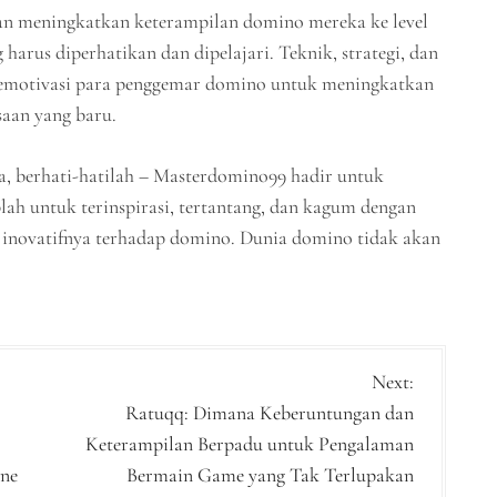
dan meningkatkan keterampilan domino mereka ke level
arus diperhatikan dan dipelajari. Teknik, strategi, dan
 memotivasi para penggemar domino untuk meningkatkan
aan yang baru.
a, berhati-hatilah – Masterdomino99 hadir untuk
ah untuk terinspirasi, tertantang, dan kagum dengan
 inovatifnya terhadap domino. Dunia domino tidak akan
Next:
Ratuqq: Dimana Keberuntungan dan
Keterampilan Berpadu untuk Pengalaman
ine
Bermain Game yang Tak Terlupakan