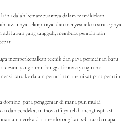
 lain adalah kemampuannya dalam memikirkan
ah lawannya selanjutnya, dan menyesuaikan strateginya.
jadi lawan yang tangguh, membuat pemain lain
cepat.
 juga memperkenalkan teknik dan gaya permainan baru
n desain yang rumit hingga formasi yang rumit,
imensi baru ke dalam permainan, memikat para pemain
a domino, para penggemar di mana pun mulai
n dan pendekatan inovatifnya telah menginspirasi
mainan mereka dan mendorong batas-batas dari apa