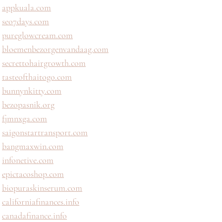
appkuala.com
seo7days.com
pureglowcream.com
bloemenbezorgenvandaag.com
secrettohairgrowth.com
tasteofthaitogo.com
bunnynkitty.com
bezopasnik.org
fjmnxga.com
saigonstartransport.com
bangmaxwin.com
infonetive.com
epictacoshop.com
biopuraskinserum.com
californiafinances.info
canadafinance.info