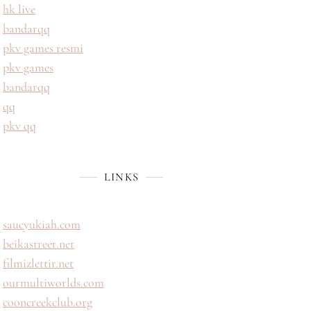
hk live
bandarqq
pkv games resmi
pkv games
bandarqq
qq
pkv qq
LINKS
saucyukiah.com
beikastreet.net
filmizlettir.net
ourmultiworlds.com
cooncreekclub.org