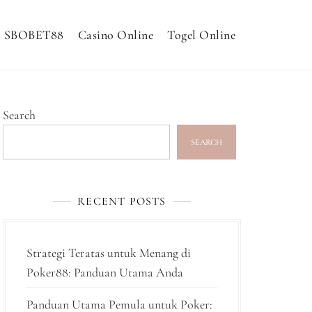
SBOBET88
Casino Online
Togel Online
enang
a terbaik untuk meningkatkan peluang menang Anda
Search
SEARCH
RECENT POSTS
Strategi Teratas untuk Menang di
Poker88: Panduan Utama Anda
Panduan Utama Pemula untuk Poker: