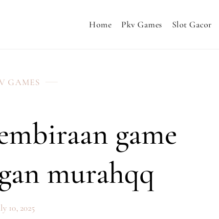
Home
Pkv Games
Slot Gacor
es Menang di Situs Judi Online Gampang M
kses menang di situs judi online gampang menang. Temukan car
besar.
V GAMES
gembiraan game
ngan murahqq
ly 10, 2025