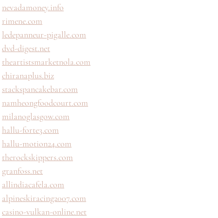
nevadamoney.info
rimene.com
ledepanneur-pigalle.com
dvd-digest.net
theartistsmarketnola.com
chiranaplus.biz
stackspancakebar.com
namheongfoodcourt.com
milanoglasgow.com
hallu-forte3.com
hallu-motion24.com
therockskippers.com
granfoss.net
allindiacafela.com
alpineskiracing2007.com
casino-vulkan-online.net