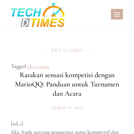
Skip
to
Strategi Sukses
Pelajari strategi sukses
content
Menang di Situs
menang di situs judi online
Judi Online
gampang menang.
Gampang Menang
Temukan cara terbaik
PKV GAMES
untuk meningkatkan
peluang menang Anda dan
Tagged
pkv games
raih kemenangan besar.
Rasakan sensasi kompetisi dengan
MarioQQ: Panduan untuk Turnamen
dan Acara
August 16, 2025
[ad_1]
Jika Anda seorang penggemar game kompetitif dan