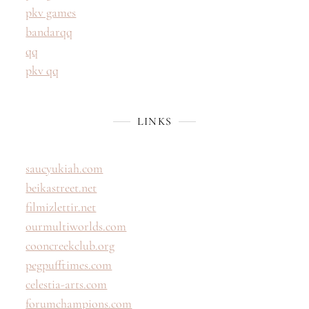
pkv games
bandarqq
qq
pkv qq
LINKS
saucyukiah.com
beikastreet.net
filmizlettir.net
ourmultiworlds.com
cooncreekclub.org
pegpufftimes.com
celestia-arts.com
forumchampions.com