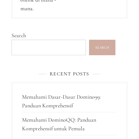
n
mana.
a
v
Search
i
SEARCH
g
a
t
RECENT POSTS
i
o
Memahami Dasar-Dasar Domino99:
n
Panduan Komprehensif
Memahami DominoQQ: Panduan
Komprehensif untuk Pemula