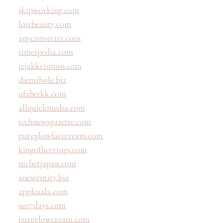
skipworking.com
loizbeauty.com
anyconverter.com
timespedia.com
jejakkrismon.com
diemthole.biz
ufabetkk.com
allquickmedia.com
technewsgazette.com
pureglowfacecream.com
kingofherrings.com
mrbetjapan.com
anewentity.biz
appkuala.com
seo7days.com
pureglowcream.com