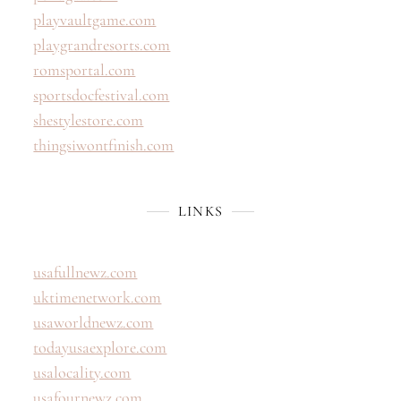
playvaultgame.com
playgrandresorts.com
romsportal.com
sportsdocfestival.com
shestylestore.com
thingsiwontfinish.com
LINKS
usafullnewz.com
uktimenetwork.com
usaworldnewz.com
todayusaexplore.com
usalocality.com
usafournewz.com