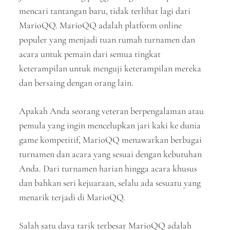
mencari tantangan baru, tidak terlihat lagi dari
MarioQQ. MarioQQ adalah platform online
populer yang menjadi tuan rumah turnamen dan
acara untuk pemain dari semua tingkat
keterampilan untuk menguji keterampilan mereka
dan bersaing dengan orang lain.
Apakah Anda seorang veteran berpengalaman atau
pemula yang ingin mencelupkan jari kaki ke dunia
game kompetitif, MarioQQ menawarkan berbagai
turnamen dan acara yang sesuai dengan kebutuhan
Anda. Dari turnamen harian hingga acara khusus
dan bahkan seri kejuaraan, selalu ada sesuatu yang
menarik terjadi di MarioQQ.
Salah satu daya tarik terbesar MarioQQ adalah