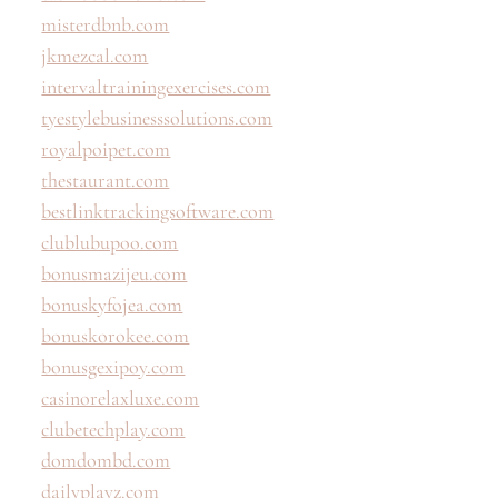
misterdbnb.com
jkmezcal.com
intervaltrainingexercises.com
tyestylebusinesssolutions.com
royalpoipet.com
thestaurant.com
bestlinktrackingsoftware.com
clublubupoo.com
bonusmazijeu.com
bonuskyfojea.com
bonuskorokee.com
bonusgexipoy.com
casinorelaxluxe.com
clubetechplay.com
domdombd.com
dailyplayz.com