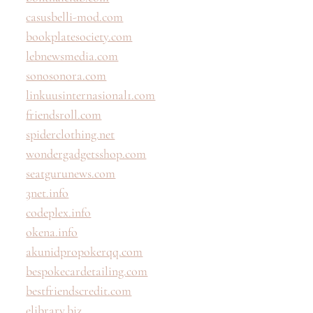
casusbelli-mod.com
bookplatesociety.com
lebnewsmedia.com
sonosonora.com
linkuusinternasional1.com
friendsroll.com
spiderclothing.net
wondergadgetsshop.com
seatgurunews.com
3net.info
codeplex.info
okena.info
akunidpropokerqq.com
bespokecardetailing.com
bestfriendscredit.com
elibrary.biz