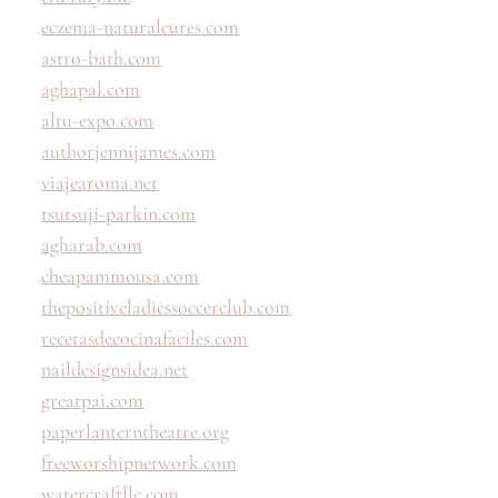
eczema-naturalcures.com
astro-bath.com
aghapal.com
altu-expo.com
authorjennijames.com
viajearoma.net
tsutsuji-parkin.com
agharab.com
cheapammousa.com
thepositiveladiessoccerclub.com
recetasdecocinafaciles.com
naildesignsidea.net
greatpai.com
paperlanterntheatre.org
freeworshipnetwork.com
watercraftllc.com