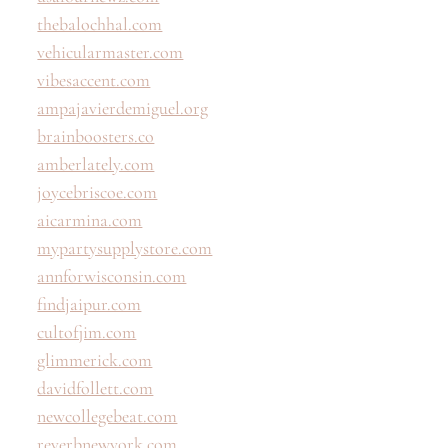
thebalochhal.com
vehicularmaster.com
vibesaccent.com
ampajavierdemiguel.org
brainboosters.co
amberlately.com
joycebriscoe.com
aicarmina.com
mypartysupplystore.com
annforwisconsin.com
findjaipur.com
cultofjim.com
glimmerick.com
davidfollett.com
newcollegebeat.com
reverbnewyork.com