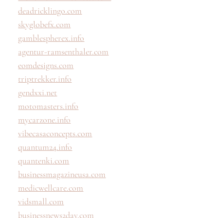
deadricklingo.com
skyglobefx.com
gamblespherex.info
agentur-ramsenthaler.com
eomdesigns.com
triptrekker.info
gendxxi.net
motomasters.info
mycarzone.info
vibecasaconcepts.com
quantum24.info
quantenki.com
businessmagazineusa.com
medicwellcare.com
vidsmall.com
businessnews2day.com