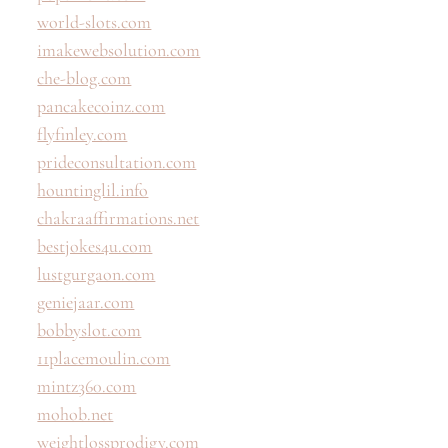
world-slots.com
imakewebsolution.com
che-blog.com
pancakecoinz.com
flyfinley.com
prideconsultation.com
hountinglil.info
chakraaffirmations.net
bestjokes4u.com
lustgurgaon.com
geniejaar.com
bobbyslot.com
11placemoulin.com
mintz360.com
mohob.net
weightlossprodigy.com