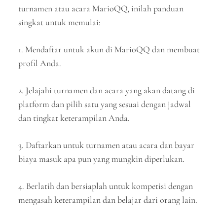
turnamen atau acara MarioQQ, inilah panduan
singkat untuk memulai:
1. Mendaftar untuk akun di MarioQQ dan membuat
profil Anda.
2. Jelajahi turnamen dan acara yang akan datang di
platform dan pilih satu yang sesuai dengan jadwal
dan tingkat keterampilan Anda.
3. Daftarkan untuk turnamen atau acara dan bayar
biaya masuk apa pun yang mungkin diperlukan.
4. Berlatih dan bersiaplah untuk kompetisi dengan
mengasah keterampilan dan belajar dari orang lain.