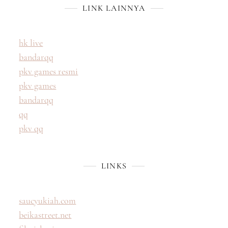
LINK LAINNYA
hk live
bandarqq
pkv games resmi
pkv games
bandarqq
qq
pkv qq
LINKS
saucyukiah.com
beikastreet.net