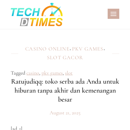
Skip
to
Strategi Sukses
Pelajari strategi sukses
content
Menang di Situs
menang di situs judi online
Judi Online
gampang menang.
Gampang Menang
Temukan cara terbaik
,
,
CASINO ONLINE
PKV GAMES
untuk meningkatkan
SLOT GACOR
peluang menang Anda dan
raih kemenangan besar.
Tagged
casino
,
pkv games
,
slot
Ratujudiqq: toko serba ada Anda untuk
hiburan tanpa akhir dan kemenangan
besar
August 21, 2025
[ad_1]