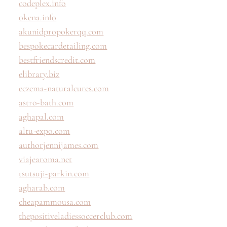
codeplex.info
okena.info
akunidpropokerqq.com
bespokecardetailing.com
bestfriendscredit.com
elibrary.biz
eczema-naturalcures.com
astro-bath.com
aghapal.com
altu-expo.com
authorjennijames.com
viajearoma.net
tsutsuji-parkin.com
agharab.com
cheapammousa.com
thepositiveladiessoccerclub.com