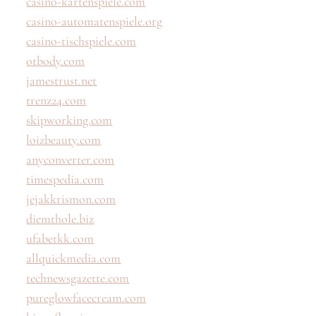
casino-kartenspiele.com
casino-automatenspiele.org
casino-tischspiele.com
otbody.com
jamestrust.net
trenz24.com
skipworking.com
loizbeauty.com
anyconverter.com
timespedia.com
jejakkrismon.com
diemthole.biz
ufabetkk.com
allquickmedia.com
technewsgazette.com
pureglowfacecream.com