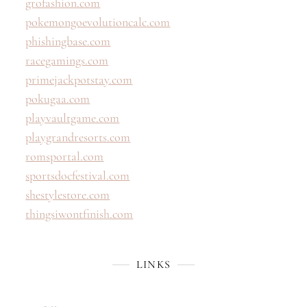
grofashion.com
pokemongoevolutioncalc.com
phishingbase.com
racegamings.com
primejackpotstay.com
pokugaa.com
playvaultgame.com
playgrandresorts.com
romsportal.com
sportsdocfestival.com
shestylestore.com
thingsiwontfinish.com
LINKS