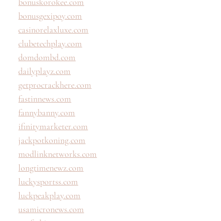
bonuskorokee.com
bonusgexipoy.com
casinorelaxluxe.com
clubetechplay.com
domdombd.com
dailyplayz.com
getprocrackhere.com
fastinnews.com
fannybanny.com
ifinitymarketer.com
jackpotkoning.com
modlinknetworks.com
longtimenewz.com
luckysportss.com
luckpeakplay.com
usamicronews.com