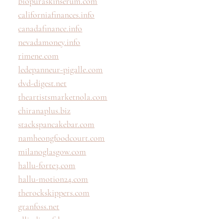
biopuraskinserum.com
californiafinances.info
canadafinance.info
nevadamoney.info
rimene.com
ledepanneur-pigalle.com
dvd-digest.net
theartistsmarketnola.com
chiranaplus.biz
stackspancakebar.com
namheongfoodcourt.com
milanoglasgow.com
hallu-forte3.com
hallu-motion24.com
therockskippers.com
granfoss.net