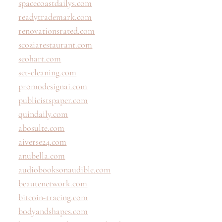
spacecoastdailys.com
readytrademark.com
renovationsrated.com
scoziarestaurant.com
seohart.com
set-cleaning.com
promodesignai.com
publicistspaper.com
quindaily.com
abosulte.com
aiverse24.com
anubella.com
audiobooksonaudible.com
beautenetwork.com
bitcoin-tracing.com
bodyandshapes.com