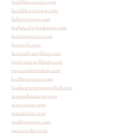
healthhousecare.com
healthkartreview.com
helpquitporn.com
highqualitybanknote.com
hostingnews24.com
hottstyle.com
howtodiyanything.com
inspiringearthlings.com
investindependent.com
kralbozguncu1.com
landscapinggainesvillefl.com
maisonhauturier.com
mascreator.com
menafahmi.com
mukhtarmeer.com
nascartoday.com