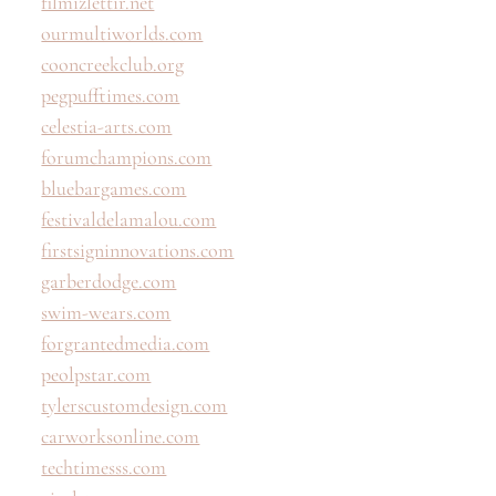
filmizlettir.net
ourmultiworlds.com
cooncreekclub.org
pegpufftimes.com
celestia-arts.com
forumchampions.com
bluebargames.com
festivaldelamalou.com
firstsigninnovations.com
garberdodge.com
swim-wears.com
forgrantedmedia.com
peolpstar.com
tylerscustomdesign.com
carworksonline.com
techtimesss.com