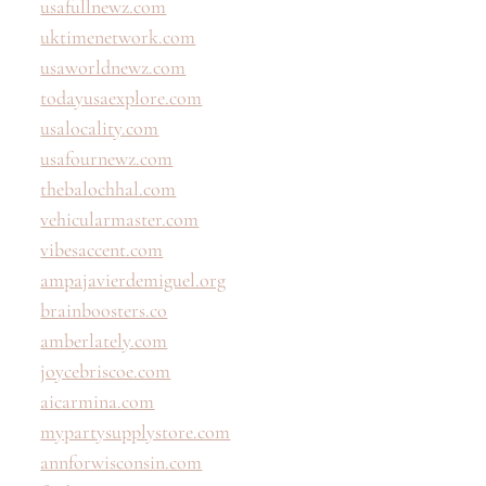
usafullnewz.com
uktimenetwork.com
usaworldnewz.com
todayusaexplore.com
usalocality.com
usafournewz.com
thebalochhal.com
vehicularmaster.com
vibesaccent.com
ampajavierdemiguel.org
brainboosters.co
amberlately.com
joycebriscoe.com
aicarmina.com
mypartysupplystore.com
annforwisconsin.com