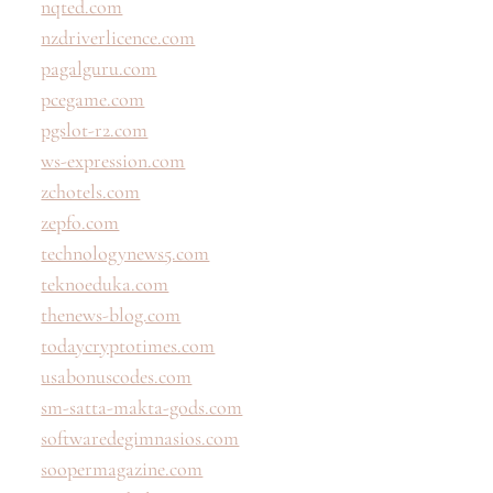
nqted.com
nzdriverlicence.com
pagalguru.com
pcegame.com
pgslot-r2.com
ws-expression.com
zchotels.com
zepfo.com
technologynews5.com
teknoeduka.com
thenews-blog.com
todaycryptotimes.com
usabonuscodes.com
sm-satta-makta-gods.com
softwaredegimnasios.com
soopermagazine.com