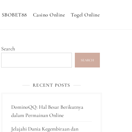
SBOBET88
Casino Online
Togel Online
ampang Menang
. Temukan cara terbaik untuk
Search
SEARCH
RECENT POSTS
DominoQQ: Hal Besar Berikutnya
dalam Permainan Online
Jelajahi Dunia Kegembiraan dan