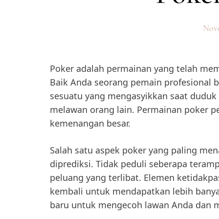
Nove
Poker adalah permainan yang telah mem
Baik Anda seorang pemain profesional b
sesuatu yang mengasyikkan saat duduk 
melawan orang lain. Permainan poker pe
kemenangan besar.
Salah satu aspek poker yang paling men
diprediksi. Tidak peduli seberapa teram
peluang yang terlibat. Elemen ketidakp
kembali untuk mendapatkan lebih banya
baru untuk mengecoh lawan Anda dan me