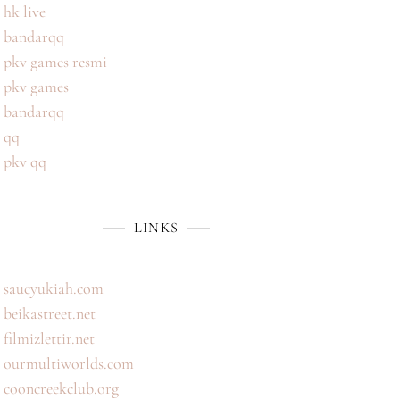
hk live
bandarqq
pkv games resmi
pkv games
bandarqq
qq
pkv qq
LINKS
saucyukiah.com
beikastreet.net
filmizlettir.net
ourmultiworlds.com
cooncreekclub.org