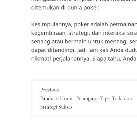
ditemukan di dunia poker.
Kesimpulannya, poker adalah permaina
kegembiraan, strategi, dan interaksi so
senang atau bermain untuk menang, sen
dapat ditandingi. Jadi lain kali Anda du
nikmati perjalanannya. Siapa tahu, And
P
Previous:
Panduan Utama Pelangiqq: Tips, Trik, dan
o
Strategi Sukses
s
t
n