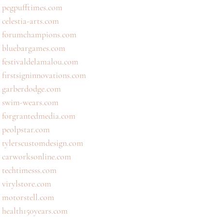
pegpufftimes.com
celestia-arts.com
forumchampions.com
bluebargames.com
festivaldelamalou.com
firstsigninnovations.com
garberdodge.com
swim-wears.com
forgrantedmedia.com
peolpstar.com
tylerscustomdesign.com
carworksonline.com
techtimesss.com
virylstore.com
motorstell.com
health150years.com