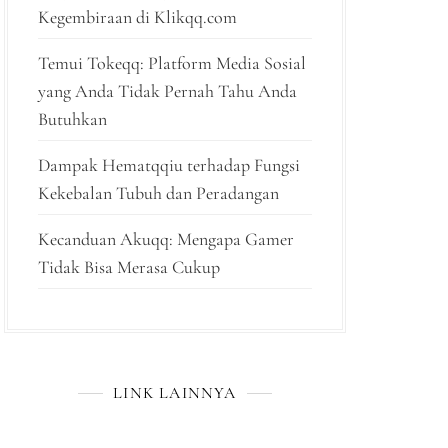
Kegembiraan di Klikqq.com
Temui Tokeqq: Platform Media Sosial
yang Anda Tidak Pernah Tahu Anda
Butuhkan
Dampak Hematqqiu terhadap Fungsi
Kekebalan Tubuh dan Peradangan
Kecanduan Akuqq: Mengapa Gamer
Tidak Bisa Merasa Cukup
LINK LAINNYA