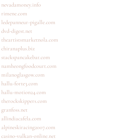
nevadamoney.info
rimene.com
ledepanneur-pigalle.com
dvd-digest.net
theartistsmarketnola.com
chiranaplus.biz
stackspancakebar.com
namheongfoodcourt.com
milanoglasgow.com
hallu-forte3.com
hallu-motion24.com
therockskippers.com
granfoss.net
allindiacafela.com
alpineskiracing2007.com
casino-vulkan-online.net