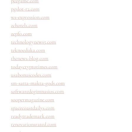
pcegame.com
pgslot-r2.com
ws-expression.com
zchotels.com
zepfo.com
technologynews5.com
teknoeduka.com
thenews-blog.com
todaycryptotimes.com
usabonuscodes.com
sm-satta-makta-gods.com
softwaredegimnasios.com
soopermagazine.com
spacecoastdailys.com
readytrademark.com
renovationsrated.com