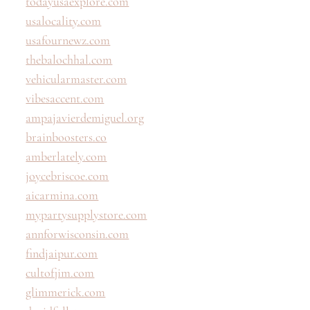
todayusaexplore.com
usalocality.com
usafournewz.com
thebalochhal.com
vehicularmaster.com
vibesaccent.com
ampajavierdemiguel.org
brainboosters.co
amberlately.com
joycebriscoe.com
aicarmina.com
mypartysupplystore.com
annforwisconsin.com
findjaipur.com
cultofjim.com
glimmerick.com