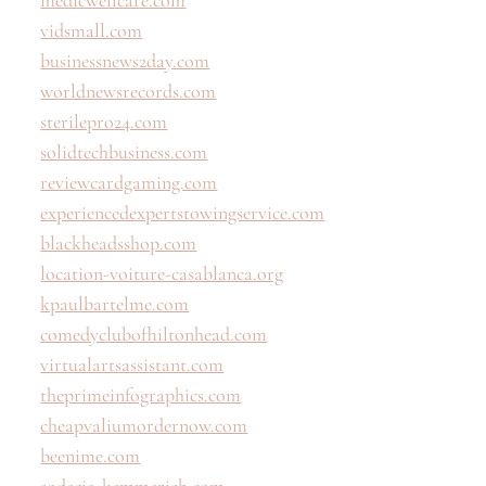
medicwellcare.com
vidsmall.com
businessnews2day.com
worldnewsrecords.com
sterilepro24.com
solidtechbusiness.com
reviewcardgaming.com
experiencedexpertstowingservice.com
blackheadsshop.com
location-voiture-casablanca.org
kpaulbartelme.com
comedyclubofhiltonhead.com
virtualartsassistant.com
theprimeinfographics.com
cheapvaliumordernow.com
beenime.com