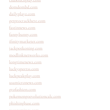
clubetechplay.com
domdombd.com
dailyplayz.com
getprocrackhere.com
fastinnews.com
fannybanny.com
ifinitymarketer.com
jackpotkoning.com
modlinknetworks.com
longtimenewz.com
luckysportss.com
luckpeakplay.com
usamicronews.com
grofashion.com
pokemongoevolutioncalc.com
phishingbase.com