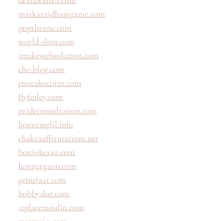
deanbeanxn.com
matkarajdhanigame.com
popthrone.com
world-slots.com
imakewebsolution.com
che-blog.com
pancakecoinz.com
flyfinley.com
prideconsultation.com
hountinglil.info
chakraaffirmations.net
bestjokes4u.com
lustgurgaon.com
geniejaar.com
bobbyslot.com
11placemoulin.com