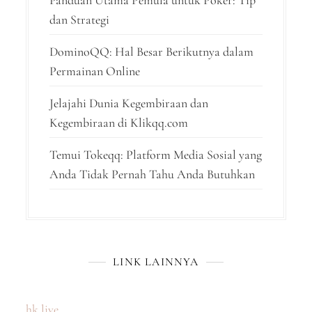
Panduan Utama Pemula untuk Poker: Tip
dan Strategi
DominoQQ: Hal Besar Berikutnya dalam
Permainan Online
Jelajahi Dunia Kegembiraan dan
Kegembiraan di Klikqq.com
Temui Tokeqq: Platform Media Sosial yang
Anda Tidak Pernah Tahu Anda Butuhkan
LINK LAINNYA
hk live