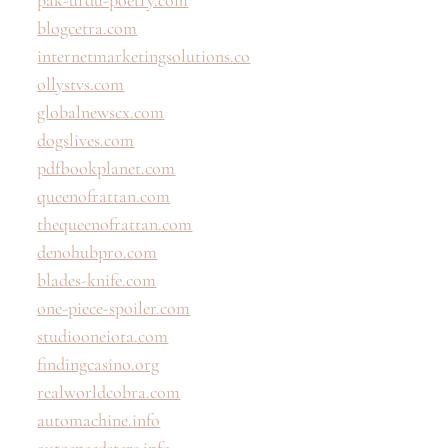
pak-urdu-poetry.com
blogcetra.com
internetmarketingsolutions.co
ollystvs.com
globalnewscx.com
dogslives.com
pdfbookplanet.com
queenofrattan.com
thequeenofrattan.com
denohubpro.com
blades-knife.com
one-piece-spoiler.com
studiooneiota.com
findingcasino.org
realworldcobra.com
automachine.info