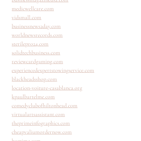
medicwellcare.com
vidsmall.com
businessnews2day.com
worldnewsrecords.com
sterilepro24.com
solidtechbusiness.com
reviewcardgaming.com
experiencedexpertstowingservice.com
blackheadsshop.com
location-voiture-casablanca.org
kpaulbartelme.com
comedyclubofhiltonhead.com
virtualartsassistant.com
theprimeinfographics.com
cheapvaliumordernow.com
beenime.com