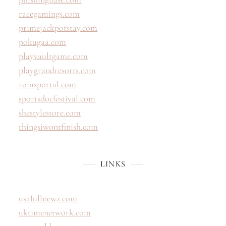
racegamings.com
primejackpotstay.com
pokugaa.com
playvaultgame.com
playgrandresorts.com
romsportal.com
sportsdocfestival.com
shestylestore.com
thingsiwontfinish.com
LINKS
usafullnewz.com
uktimenetwork.com