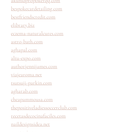
akunidpropokerqq.com
bespokecardetailing.com
bestfriendscredit.com
elibrary.biz
eczema-naturalcures.com
astro-bath.com
aghapal.com
altu-expo.com
authorjennijames.com
viajearoma.net
tsutsuji-parkin.com
agharab.com
cheapammousa.com
thepositiveladiessoccerclub.com
recetasdecocinafaciles.com
naildesignsidea.net