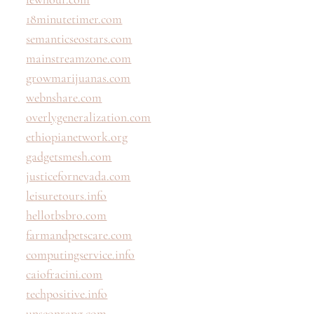
18minutetimer.com
semanticseostars.com
mainstreamzone.com
growmarijuanas.com
webnshare.com
overlygeneralization.com
ethiopianetwork.org
gadgetsmesh.com
justicefornevada.com
leisuretours.info
hellotbsbro.com
farmandpetscare.com
computingservice.info
caiofracini.com
techpositive.info
unseonrang.com