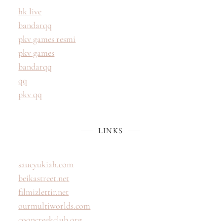
hk live
bandarqq
pkv games resmi
pkv games
bandarqq
qq
pkv qq
LINKS
saucyukiah.com
beikastreet.net
filmizlettir.net
ourmultiworlds.com
cooncreekclub.org