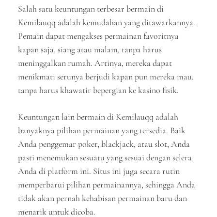
Salah satu keuntungan terbesar bermain di
Kemilauqq adalah kemudahan yang ditawarkannya.
Pemain dapat mengakses permainan favoritnya
kapan saja, siang atau malam, tanpa harus
meninggalkan rumah. Artinya, mereka dapat
menikmati serunya berjudi kapan pun mereka mau,
tanpa harus khawatir bepergian ke kasino fisik.
Keuntungan lain bermain di Kemilauqq adalah
banyaknya pilihan permainan yang tersedia. Baik
Anda penggemar poker, blackjack, atau slot, Anda
pasti menemukan sesuatu yang sesuai dengan selera
Anda di platform ini. Situs ini juga secara rutin
memperbarui pilihan permainannya, sehingga Anda
tidak akan pernah kehabisan permainan baru dan
menarik untuk dicoba.