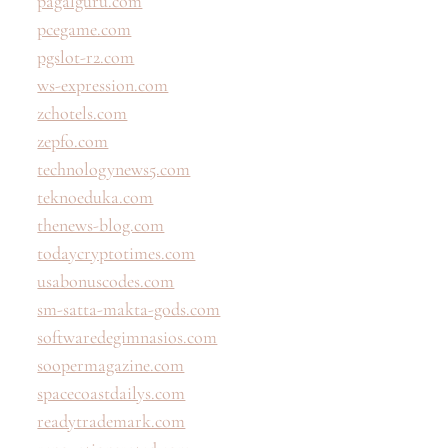
pagalguru.com
pcegame.com
pgslot-r2.com
ws-expression.com
zchotels.com
zepfo.com
technologynews5.com
teknoeduka.com
thenews-blog.com
todaycryptotimes.com
usabonuscodes.com
sm-satta-makta-gods.com
softwaredegimnasios.com
soopermagazine.com
spacecoastdailys.com
readytrademark.com