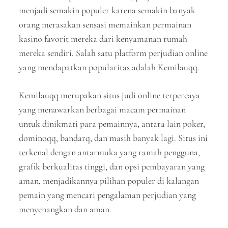
menjadi semakin populer karena semakin banyak
orang merasakan sensasi memainkan permainan
kasino favorit mereka dari kenyamanan rumah
mereka sendiri. Salah satu platform perjudian online
yang mendapatkan popularitas adalah Kemilauqq.
Kemilauqq merupakan situs judi online terpercaya
yang menawarkan berbagai macam permainan
untuk dinikmati para pemainnya, antara lain poker,
dominoqq, bandarq, dan masih banyak lagi. Situs ini
terkenal dengan antarmuka yang ramah pengguna,
grafik berkualitas tinggi, dan opsi pembayaran yang
aman, menjadikannya pilihan populer di kalangan
pemain yang mencari pengalaman perjudian yang
menyenangkan dan aman.