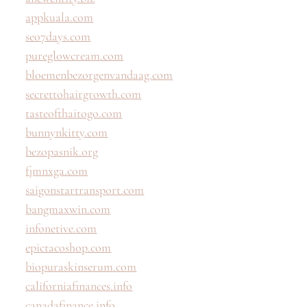
appkuala.com
seo7days.com
pureglowcream.com
bloemenbezorgenvandaag.com
secrettohairgrowth.com
tasteofthaitogo.com
bunnynkitty.com
bezopasnik.org
fjmnxga.com
saigonstartransport.com
bangmaxwin.com
infonetive.com
epictacoshop.com
biopuraskinserum.com
californiafinances.info
canadafinance.info