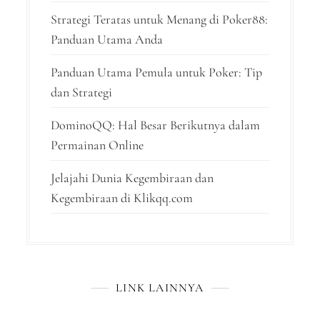
Strategi Teratas untuk Menang di Poker88:
Panduan Utama Anda
Panduan Utama Pemula untuk Poker: Tip
dan Strategi
DominoQQ: Hal Besar Berikutnya dalam
Permainan Online
Jelajahi Dunia Kegembiraan dan
Kegembiraan di Klikqq.com
LINK LAINNYA