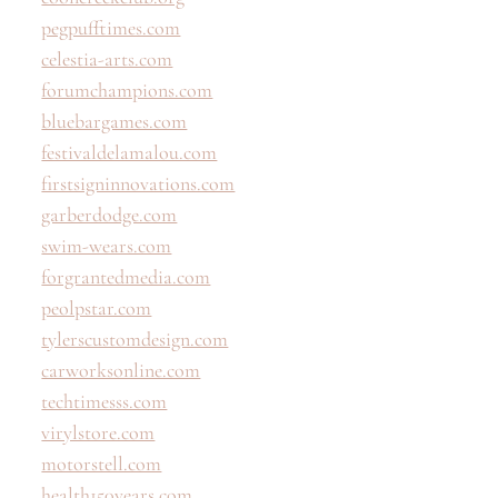
pegpufftimes.com
celestia-arts.com
forumchampions.com
bluebargames.com
festivaldelamalou.com
firstsigninnovations.com
garberdodge.com
swim-wears.com
forgrantedmedia.com
peolpstar.com
tylerscustomdesign.com
carworksonline.com
techtimesss.com
virylstore.com
motorstell.com
health150years.com