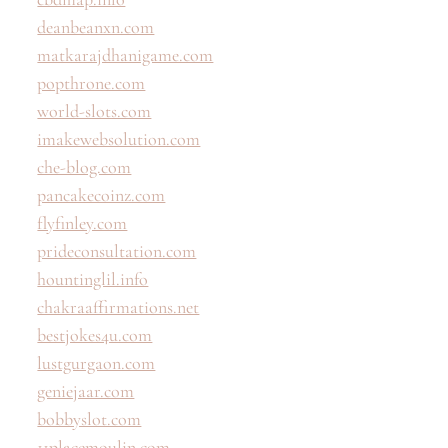
deanbeanxn.com
matkarajdhanigame.com
popthrone.com
world-slots.com
imakewebsolution.com
che-blog.com
pancakecoinz.com
flyfinley.com
prideconsultation.com
hountinglil.info
chakraaffirmations.net
bestjokes4u.com
lustgurgaon.com
geniejaar.com
bobbyslot.com
11placemoulin.com