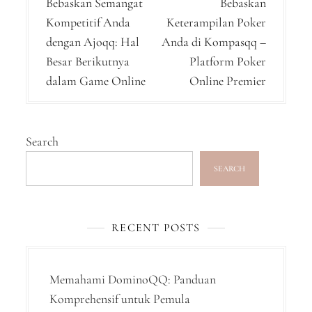
Bebaskan Semangat
Bebaskan
o
Kompetitif Anda
Keterampilan Poker
s
dengan Ajoqq: Hal
Anda di Kompasqq –
t
Besar Berikutnya
Platform Poker
n
dalam Game Online
Online Premier
a
v
Search
i
SEARCH
g
a
t
RECENT POSTS
i
o
Memahami DominoQQ: Panduan
n
Komprehensif untuk Pemula