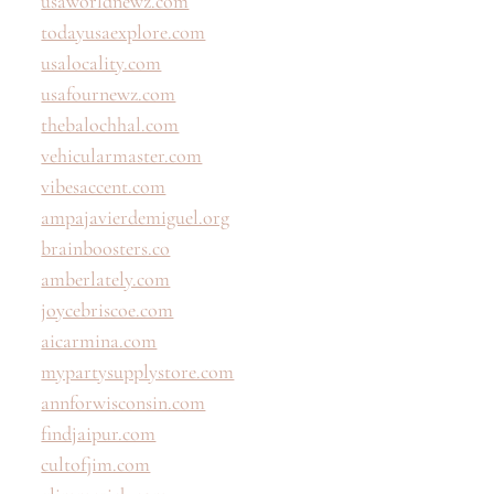
usaworldnewz.com
todayusaexplore.com
usalocality.com
usafournewz.com
thebalochhal.com
vehicularmaster.com
vibesaccent.com
ampajavierdemiguel.org
brainboosters.co
amberlately.com
joycebriscoe.com
aicarmina.com
mypartysupplystore.com
annforwisconsin.com
findjaipur.com
cultofjim.com