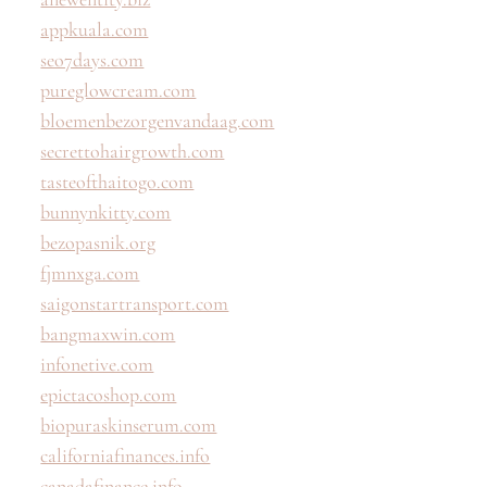
appkuala.com
seo7days.com
pureglowcream.com
bloemenbezorgenvandaag.com
secrettohairgrowth.com
tasteofthaitogo.com
bunnynkitty.com
bezopasnik.org
fjmnxga.com
saigonstartransport.com
bangmaxwin.com
infonetive.com
epictacoshop.com
biopuraskinserum.com
californiafinances.info
canadafinance.info