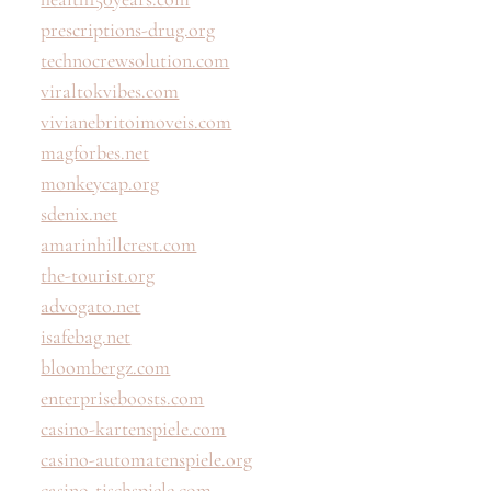
prescriptions-drug.org
technocrewsolution.com
viraltokvibes.com
vivianebritoimoveis.com
magforbes.net
monkeycap.org
sdenix.net
amarinhillcrest.com
the-tourist.org
advogato.net
isafebag.net
bloombergz.com
enterpriseboosts.com
casino-kartenspiele.com
casino-automatenspiele.org
casino-tischspiele.com