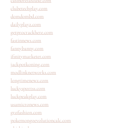
casinorelaxluxe.com
clubetechplay.com
domdombd.com
dailyplayz.com
getprocrackhere.com
fastinnews.com
fannybanny.com
ifinitymarketer.com
jackpotkoning.com
modlinknetworks.com
longtimenewz.com
luckysportss.com
luckpeakplay.com
usamicronews.com
grofashion.com
pokemongoevolutioncalc.com