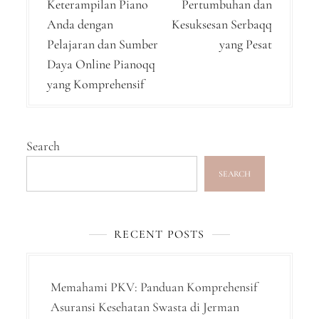
Keterampilan Piano
Pertumbuhan dan
s
Anda dengan
Kesuksesan Serbaqq
t
Pelajaran dan Sumber
yang Pesat
n
Daya Online Pianoqq
yang Komprehensif
a
v
i
Search
g
SEARCH
a
t
RECENT POSTS
i
o
n
Memahami PKV: Panduan Komprehensif
Asuransi Kesehatan Swasta di Jerman