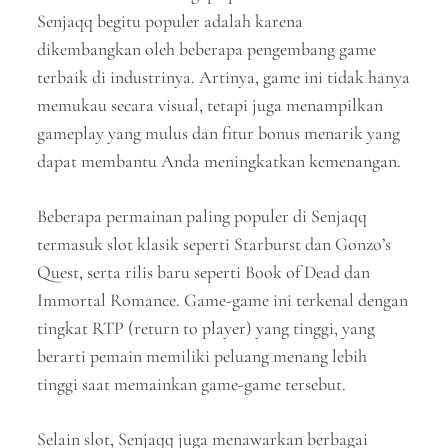
Senjaqq begitu populer adalah karena
dikembangkan oleh beberapa pengembang game
terbaik di industrinya. Artinya, game ini tidak hanya
memukau secara visual, tetapi juga menampilkan
gameplay yang mulus dan fitur bonus menarik yang
dapat membantu Anda meningkatkan kemenangan.
Beberapa permainan paling populer di Senjaqq
termasuk slot klasik seperti Starburst dan Gonzo’s
Quest, serta rilis baru seperti Book of Dead dan
Immortal Romance. Game-game ini terkenal dengan
tingkat RTP (return to player) yang tinggi, yang
berarti pemain memiliki peluang menang lebih
tinggi saat memainkan game-game tersebut.
Selain slot, Senjaqq juga menawarkan berbagai