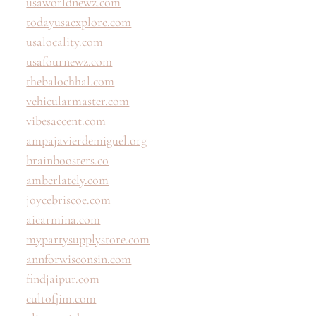
usaworldnewz.com
todayusaexplore.com
usalocality.com
usafournewz.com
thebalochhal.com
vehicularmaster.com
vibesaccent.com
ampajavierdemiguel.org
brainboosters.co
amberlately.com
joycebriscoe.com
aicarmina.com
mypartysupplystore.com
annforwisconsin.com
findjaipur.com
cultofjim.com