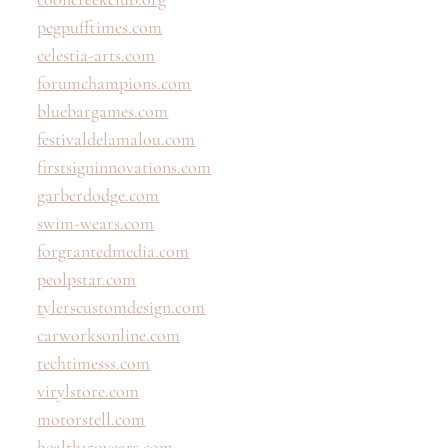
pegpufftimes.com
celestia-arts.com
forumchampions.com
bluebargames.com
festivaldelamalou.com
firstsigninnovations.com
garberdodge.com
swim-wears.com
forgrantedmedia.com
peolpstar.com
tylerscustomdesign.com
carworksonline.com
techtimesss.com
virylstore.com
motorstell.com
health150years.com