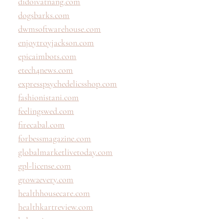
didoivatnang.com
dogsbarks.com
dwmsoftwarehouse.com
enjoytroyjackson.com
epicaimbots.com
etech4news.com
expresspsychedelicsshop.com
fashionistani.com
feelingswed.com
firecabal.com
forbessmagazine.com
globalmarketlivetoday.com
gpl-license.com
grow2every.com
healthhousecare.com
healthkartreview.com