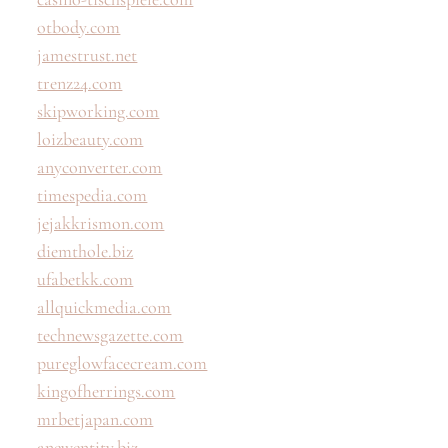
otbody.com
jamestrust.net
trenz24.com
skipworking.com
loizbeauty.com
anyconverter.com
timespedia.com
jejakkrismon.com
diemthole.biz
ufabetkk.com
allquickmedia.com
technewsgazette.com
pureglowfacecream.com
kingofherrings.com
mrbetjapan.com
anewentity.biz