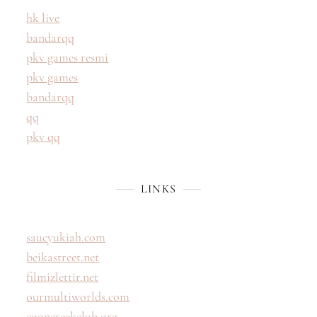
hk live
bandarqq
pkv games resmi
pkv games
bandarqq
qq
pkv qq
LINKS
saucyukiah.com
beikastreet.net
filmizlettir.net
ourmultiworlds.com
cooncreekclub.org