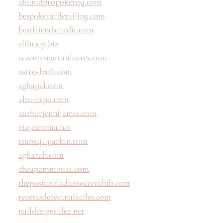
akunidpropokerqq.com
bespokecardetailing.com
bestfriendscredit.com
elibrary.biz
eczema-naturalcures.com
astro-bath.com
aghapal.com
altu-expo.com
authorjennijames.com
viajearoma.net
tsutsuji-parkin.com
agharab.com
cheapammousa.com
thepositiveladiessoccerclub.com
recetasdecocinafaciles.com
naildesignsidea.net