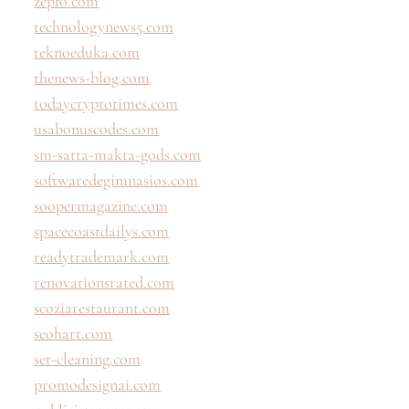
zepfo.com
technologynews5.com
teknoeduka.com
thenews-blog.com
todaycryptotimes.com
usabonuscodes.com
sm-satta-makta-gods.com
softwaredegimnasios.com
soopermagazine.com
spacecoastdailys.com
readytrademark.com
renovationsrated.com
scoziarestaurant.com
seohart.com
set-cleaning.com
promodesignai.com