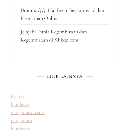
DominoQQ: Hal Besar Berikutnya dalam
Permainan Online
Jelajahi Dunia Kegembiraan dan
Kegembiraan di Klikqq.com
LINK LAINNYA
hk live
bandarqq
pkv games resmi
pkv games
bandarqq