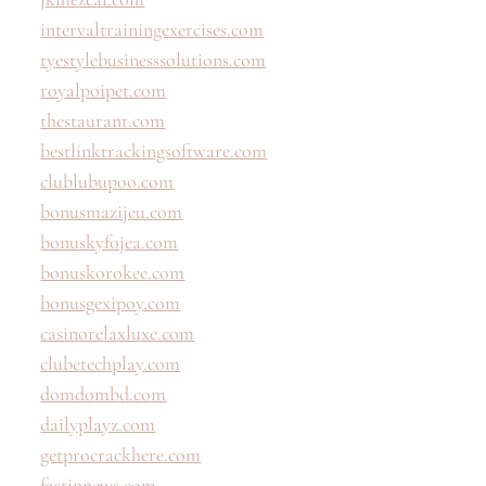
intervaltrainingexercises.com
tyestylebusinesssolutions.com
royalpoipet.com
thestaurant.com
bestlinktrackingsoftware.com
clublubupoo.com
bonusmazijeu.com
bonuskyfojea.com
bonuskorokee.com
bonusgexipoy.com
casinorelaxluxe.com
clubetechplay.com
domdombd.com
dailyplayz.com
getprocrackhere.com
fastinnews.com