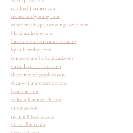
solidtechbusiness.com
reviewcardgaming.com
experiencedexpertstowingservice.com
blackheadsshop.com
location-voiture-casablanca.org
kpaulbartelme.com
comedyclubofhiltonhead.com
virtualartsassistant.com
theprimeinfographics.com
cheapvaliumordernow.com
beenime.com
sodecia-kemmerich.com
fun-mak.com
casino888world.com
misterdbnb.com
jkmezcal.com