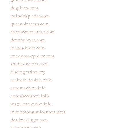
dogslives.com
pdfbookplanet.com
queenofrattan.com
thequeenofrattan.com
denohubpro.com
blades-knife.com
one-piece-spoiler.com
studiooneiota.com
findingcasino.org
realworldcobra.com
automachine.info
autospeedsters.info
wagerchampion.info
monomousumicontest.com
deadricklingo.com
skyglobefx.com