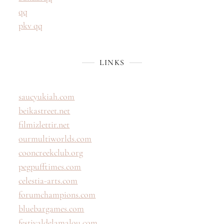
qq
pkv qq
LINKS
saucyukiah.com
beikastreet.net
filmizlettir.net
ourmultiworlds.com
cooncreekclub.org
pegpufftimes.com
celestia-arts.com
forumchampions.com
bluebargames.com
festivaldelamalou.com