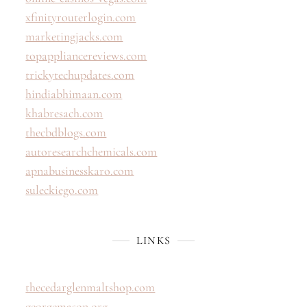
xfinityrouterlogin.com
marketingjacks.com
topappliancereviews.com
trickytechupdates.com
hindiabhimaan.com
khabresach.com
thecbdblogs.com
autoresearchchemicals.com
apnabusinesskaro.com
suleckiego.com
LINKS
thecedarglenmaltshop.com
georgemason.org