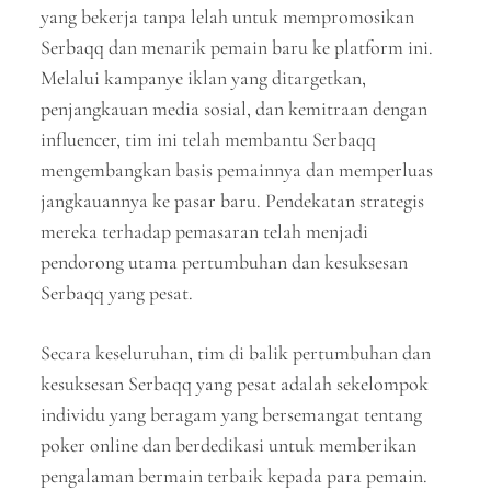
yang bekerja tanpa lelah untuk mempromosikan
Serbaqq dan menarik pemain baru ke platform ini.
Melalui kampanye iklan yang ditargetkan,
penjangkauan media sosial, dan kemitraan dengan
influencer, tim ini telah membantu Serbaqq
mengembangkan basis pemainnya dan memperluas
jangkauannya ke pasar baru. Pendekatan strategis
mereka terhadap pemasaran telah menjadi
pendorong utama pertumbuhan dan kesuksesan
Serbaqq yang pesat.
Secara keseluruhan, tim di balik pertumbuhan dan
kesuksesan Serbaqq yang pesat adalah sekelompok
individu yang beragam yang bersemangat tentang
poker online dan berdedikasi untuk memberikan
pengalaman bermain terbaik kepada para pemain.