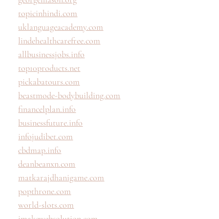
topicinhindi.com
uklanguageacademy.com
lindehealthcarefree.com
allbusinessjobs.info
top10products.net
pickabatours.com
beastmode-bodybuilding.com
financelplan.info
businessfuture.info
infojudibet.com
cbdmap.info
deanbeanxn.com
matkarajdhanigame.com
popthrone.com
world-slots.com
imakewebsolution.com