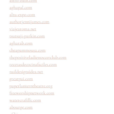
astro-bath.com
aghapal.com
altu-expo.com
authorjennijames.com
viajearoma.net
tsutsuji-parkin.com
agharab.com
cheapammousa.com
thepositiveladiessoccerclub.com
recetasdecocinafaciles.com
naildesignsidea.net
greatpai.com
paperlanterntheatre.org
freeworshipnetwork.com
watercraftllc.com
abourge.com