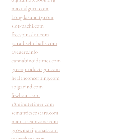
maxualguru.com
bongdasuncity.com
slot-pachi.com
freespinsslot.com
paradisefurballs.com
aveuere.info
cannabinoidtimes.com
greenproductsgui.com
healthconcerning.com
rojgarind.com
fewhour.com
18minutetimer.com
semanticseostars.com
mainstreamzone.com
growmarijuanas.com
webnshare.com