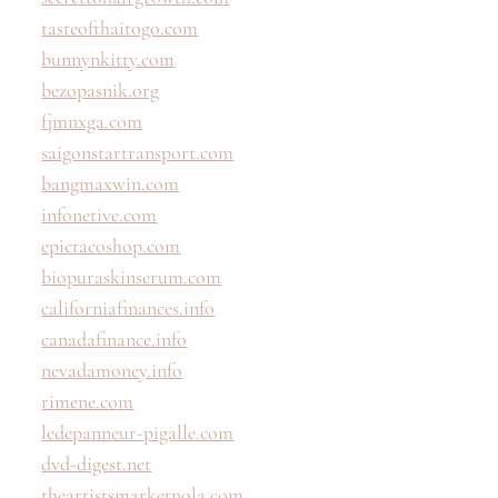
tasteofthaitogo.com
bunnynkitty.com
bezopasnik.org
fjmnxga.com
saigonstartransport.com
bangmaxwin.com
infonetive.com
epictacoshop.com
biopuraskinserum.com
californiafinances.info
canadafinance.info
nevadamoney.info
rimene.com
ledepanneur-pigalle.com
dvd-digest.net
theartistsmarketnola.com