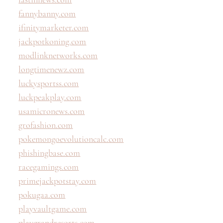
fannybanny.com
ifinitymarketer.com
jackpotkoning.com
modlinknetworks.com
longtimenewz.com
luckysportss.com
luckpeakplay.com
usamicronews.com
grofashion.com
pokemongoevolutioncalc.com
phishingbase.com
racegamings.com
primejackpotstay.com
pokugaa.com
playvaultgame.com
playgrandresorts.com