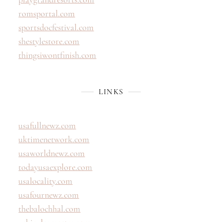
romsportal.com
sportsdocfestival.com
shestylestore.com
thingsiwontfinish.com
LINKS
usafullnewz.com
uktimenetwork.com
usaworldnewz.com
todayusaexplore.com
usalocality.com
usafournewz.com
thebalochhal.com