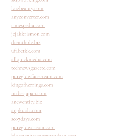
loizbeauty.com
anyconverter.com
timespedia.com
jejakkrismon.com
diemthole.biz
ufabetkk.com
allquickmedia.com
technewsgazette.com
pureglowfacecream.com
kingofherrings.com
mrbetjapan.com
anewentity.biz
appkuala.com
seo7days.com
pureglowcream.com
bloemenbezorgenvandaag.com