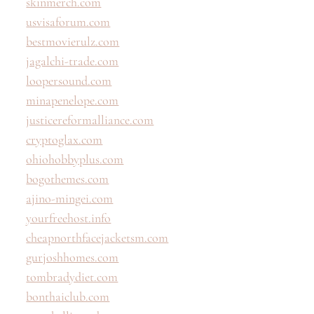
skinmerch.com
usvisaforum.com
bestmovierulz.com
jagalchi-trade.com
loopersound.com
minapenelope.com
justicereformalliance.com
cryptoglax.com
ohiohobbyplus.com
bogothemes.com
ajino-mingei.com
yourfreehost.info
cheapnorthfacejacketsm.com
gurjoshhomes.com
tombradydiet.com
bonthaiclub.com