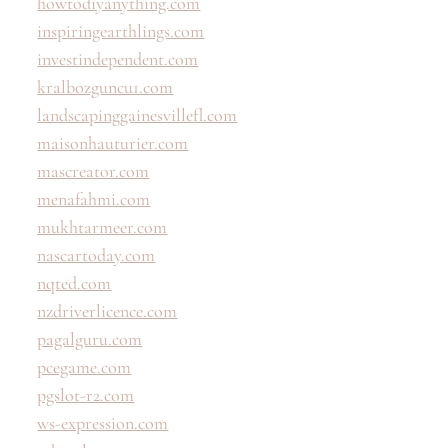
howtodiyanything.com
inspiringearthlings.com
investindependent.com
kralbozguncu1.com
landscapinggainesvillefl.com
maisonhauturier.com
mascreator.com
menafahmi.com
mukhtarmeer.com
nascartoday.com
nqted.com
nzdriverlicence.com
pagalguru.com
pcegame.com
pgslot-r2.com
ws-expression.com