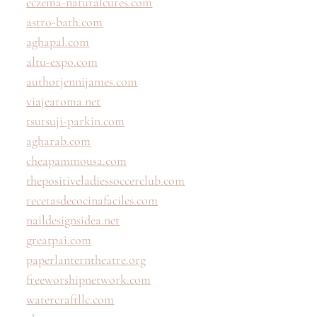
eczema-naturalcures.com
astro-bath.com
aghapal.com
altu-expo.com
authorjennijames.com
viajearoma.net
tsutsuji-parkin.com
agharab.com
cheapammousa.com
thepositiveladiessoccerclub.com
recetasdecocinafaciles.com
naildesignsidea.net
greatpai.com
paperlanterntheatre.org
freeworshipnetwork.com
watercraftllc.com