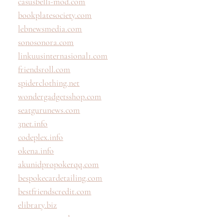
casusbelli-mod.com
bookplatesociety.com
lebnewsmedia.com
sonosonora.com
linkuusinternasional1.com
friendsroll.com
spiderclothing.net
wondergadgetsshop.com
seatgurunews.com
3net.info
codeplex.info
okena.info
akunidpropokerqq.com
bespokecardetailing.com
bestfriendscredit.com
elibrary.biz