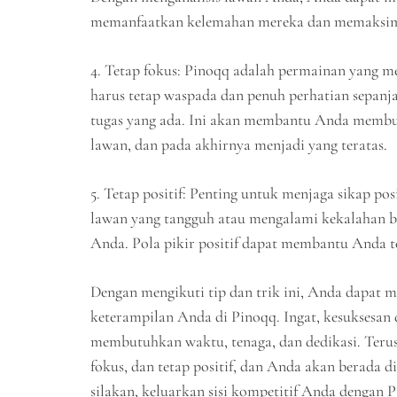
memanfaatkan kelemahan mereka dan memaksim
4. Tetap fokus: Pinoqq adalah permainan yang m
harus tetap waspada dan penuh perhatian sepanj
tugas yang ada. Ini akan membantu Anda membua
lawan, dan pada akhirnya menjadi yang teratas.
5. Tetap positif: Penting untuk menjaga sikap p
lawan yang tangguh atau mengalami kekalahan b
Anda. Pola pikir positif dapat membantu Anda te
Dengan mengikuti tip dan trik ini, Anda dapat 
keterampilan Anda di Pinoqq. Ingat, kesuksesan 
membutuhkan waktu, tenaga, dan dedikasi. Terusl
fokus, dan tetap positif, dan Anda akan berada d
silakan, keluarkan sisi kompetitif Anda dengan