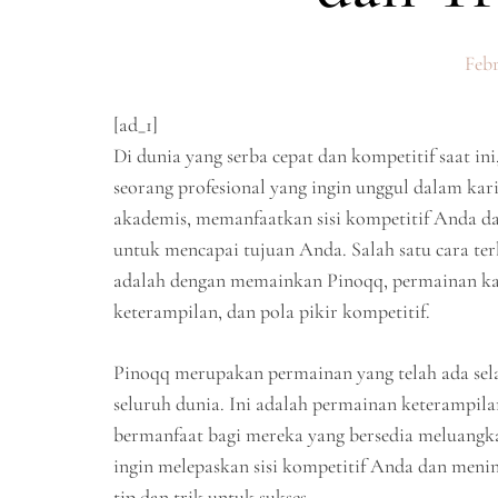
Febr
[ad_1]
Di dunia yang serba cepat dan kompetitif saat in
seorang profesional yang ingin unggul dalam kari
akademis, memanfaatkan sisi kompetitif Anda 
untuk mencapai tujuan Anda. Salah satu cara te
adalah dengan memainkan Pinoqq, permainan ka
keterampilan, dan pola pikir kompetitif.
Pinoqq merupakan permainan yang telah ada sel
seluruh dunia. Ini adalah permainan keterampilan
bermanfaat bagi mereka yang bersedia meluangk
ingin melepaskan sisi kompetitif Anda dan meni
tip dan trik untuk sukses.