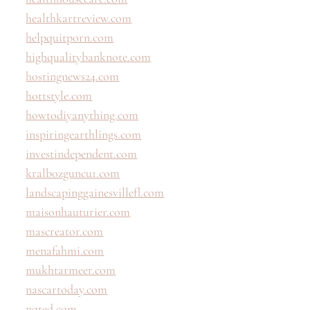
healthkartreview.com
helpquitporn.com
highqualitybanknote.com
hostingnews24.com
hottstyle.com
howtodiyanything.com
inspiringearthlings.com
investindependent.com
kralbozguncu1.com
landscapinggainesvillefl.com
maisonhauturier.com
mascreator.com
menafahmi.com
mukhtarmeer.com
nascartoday.com
nqted.com