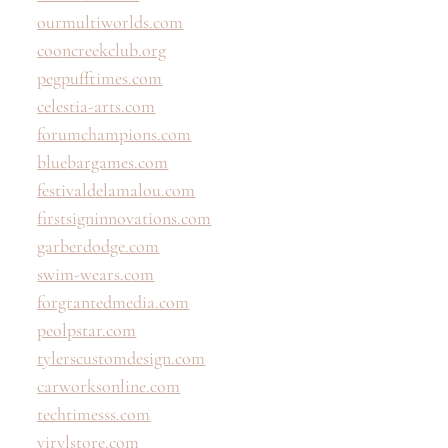
ourmultiworlds.com
cooncreekclub.org
pegpufftimes.com
celestia-arts.com
forumchampions.com
bluebargames.com
festivaldelamalou.com
firstsigninnovations.com
garberdodge.com
swim-wears.com
forgrantedmedia.com
peolpstar.com
tylerscustomdesign.com
carworksonline.com
techtimesss.com
virylstore.com