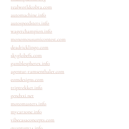
realworldcobra.com
automachine.info
autospeedsters.info
wagerchampion.info
monomousumicontest.com
deadricklingo.com
skyglobefx.com
gamblespherex.info
agentur-ramsenthaler.com
eomdesigns.com
triptrekker.info
gendxxi.net
motomasters.info
mycarzone.info
vibecasaconcepts.com
quantum24.info