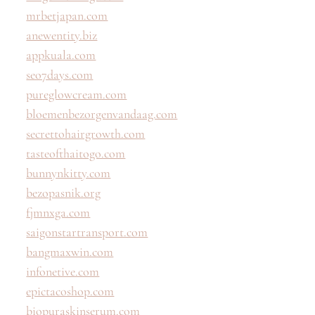
mrbetjapan.com
anewentity.biz
appkuala.com
seo7days.com
pureglowcream.com
bloemenbezorgenvandaag.com
secrettohairgrowth.com
tasteofthaitogo.com
bunnynkitty.com
bezopasnik.org
fjmnxga.com
saigonstartransport.com
bangmaxwin.com
infonetive.com
epictacoshop.com
biopuraskinserum.com