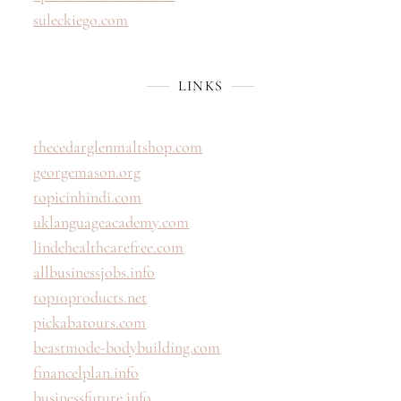
suleckiego.com
LINKS
thecedarglenmaltshop.com
georgemason.org
topicinhindi.com
uklanguageacademy.com
lindehealthcarefree.com
allbusinessjobs.info
top10products.net
pickabatours.com
beastmode-bodybuilding.com
financelplan.info
businessfuture.info