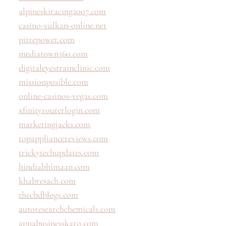
alpineskiracing2007.com
casino-vulkan-online.net
pitrepower.com
mediatown360.com
digitaleyestrainclinic.com
missionposible.com
online-casinos-vegas.com
xfinityrouterlogin.com
marketingjacks.com
topappliancereviews.com
trickytechupdates.com
hindiabhimaan.com
khabresach.com
thecbdblogs.com
autoresearchchemicals.com
apnabusinesskaro.com