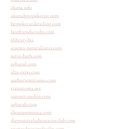
okena.info
akunidpropokerqq.com
bespokecardetailing.com
bestfriendscredit.com
elibrary.biz
eczema-naturalcures.com
astro-bath.com
aghapal.com
altu-expo.com
authorjennijames.com
viajearoma.net
tsutsuji-parkin.com
agharab.com
cheapammousa.com
thepositiveladiessoccerclub.com
recetasdecocinafaciles.com