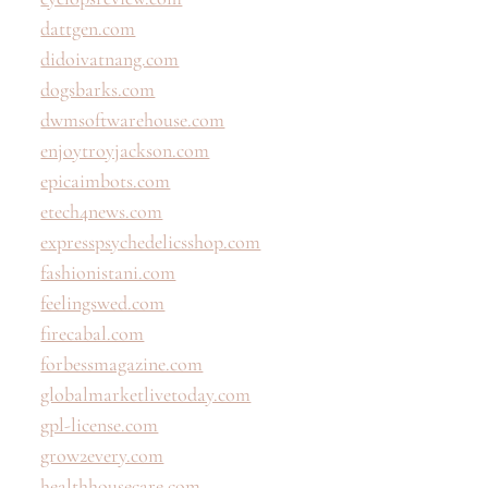
dattgen.com
didoivatnang.com
dogsbarks.com
dwmsoftwarehouse.com
enjoytroyjackson.com
epicaimbots.com
etech4news.com
expresspsychedelicsshop.com
fashionistani.com
feelingswed.com
firecabal.com
forbessmagazine.com
globalmarketlivetoday.com
gpl-license.com
grow2every.com
healthhousecare.com