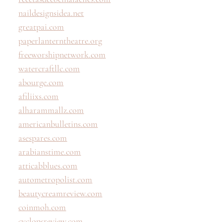
naildesignsidea.net
greatpai.com
paperlanterntheatre.org
freeworshipnetwork.com
watercraftllc.com
abourge.com
afiliixs.com
alharammallz.com
americanbulletins.com
asespares.com
arabianstime.com
atticabblues.com
autometropolist.com
beautycreamreview.com
coinmoh.com
cyclopsreview.com