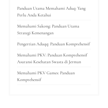
i
Panduan Utama Memahami Aduq: Yang
o
Perlu Anda Ketahui
n
Memahami Sakong: Panduan Utama
Strategi Kemenangan
Pengertian Aduqq: Panduan Komprehensif
Memahami PKV: Panduan Komprehensif
Asuransi Kesehatan Swasta di Jerman
Memahami PKV Games: Panduan
Komprehensif