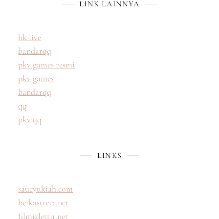
LINK LAINNYA
hk live
bandarqq
pkv games resmi
pkv games
bandarqq
qq
pkv qq
LINKS
saucyukiah.com
beikastreet.net
filmizlettir.net