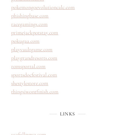
pokemongoevolutioncalc.com
phishingbase.com
racegamings.com
primejackpotstay.com
pokugaa.com
playvaultgame.com
playgrandresorts.com
romsportal.com
sportsdocfestival.com
shestylestore.com
thingsiwontfinish.com
LINKS
usafullnewz.com