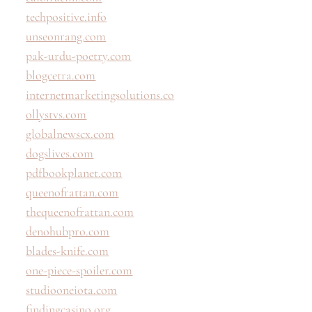
techpositive.info
unseonrang.com
pak-urdu-poetry.com
blogcetra.com
internetmarketingsolutions.co
ollystvs.com
globalnewscx.com
dogslives.com
pdfbookplanet.com
queenofrattan.com
thequeenofrattan.com
denohubpro.com
blades-knife.com
one-piece-spoiler.com
studiooneiota.com
findingcasino.org