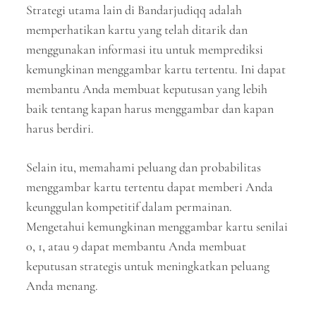
Strategi utama lain di Bandarjudiqq adalah
memperhatikan kartu yang telah ditarik dan
menggunakan informasi itu untuk memprediksi
kemungkinan menggambar kartu tertentu. Ini dapat
membantu Anda membuat keputusan yang lebih
baik tentang kapan harus menggambar dan kapan
harus berdiri.
Selain itu, memahami peluang dan probabilitas
menggambar kartu tertentu dapat memberi Anda
keunggulan kompetitif dalam permainan.
Mengetahui kemungkinan menggambar kartu senilai
0, 1, atau 9 dapat membantu Anda membuat
keputusan strategis untuk meningkatkan peluang
Anda menang.