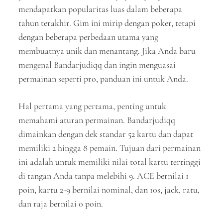
mendapatkan popularitas luas dalam beberapa
tahun terakhir. Gim ini mirip dengan poker, tetapi
dengan beberapa perbedaan utama yang
membuatnya unik dan menantang. Jika Anda baru
mengenal Bandarjudiqq dan ingin menguasai
permainan seperti pro, panduan ini untuk Anda.
Hal pertama yang pertama, penting untuk
memahami aturan permainan. Bandarjudiqq
dimainkan dengan dek standar 52 kartu dan dapat
memiliki 2 hingga 8 pemain. Tujuan dari permainan
ini adalah untuk memiliki nilai total kartu tertinggi
di tangan Anda tanpa melebihi 9. ACE bernilai 1
poin, kartu 2-9 bernilai nominal, dan 10s, jack, ratu,
dan raja bernilai 0 poin.